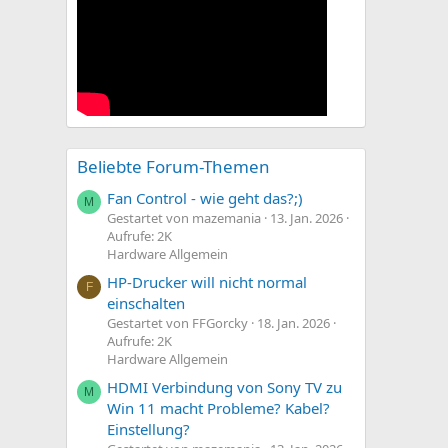
Beliebte Forum-Themen
Fan Control - wie geht das?;)
M
Gestartet von mazemania
13. Jan. 2026
Aufrufe: 2K
Hardware Allgemein
HP-Drucker will nicht normal
F
einschalten
Gestartet von FFGorcky
18. Jan. 2026
Aufrufe: 2K
Hardware Allgemein
HDMI Verbindung von Sony TV zu
M
Win 11 macht Probleme? Kabel?
Einstellung?