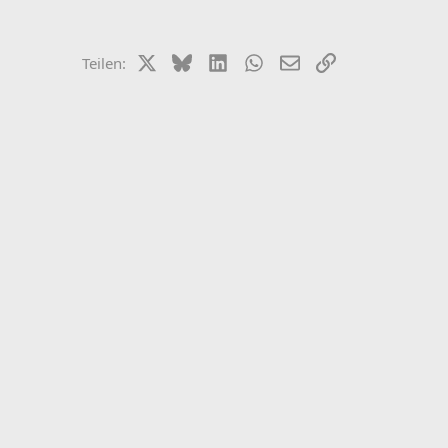
X (Twitter)
Bluesky
LinkedIn
WhatsApp
E-Mail
Link
Teilen: