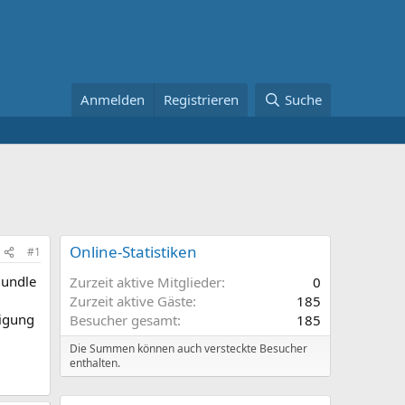
Anmelden
Registrieren
Suche
Online-Statistiken
#1
Bundle
Zurzeit aktive Mitglieder
0
Zurzeit aktive Gäste
185
digung
Besucher gesamt
185
Die Summen können auch versteckte Besucher
enthalten.