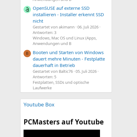
OpenSUSE auf externe SSD
installieren - Installer erkennt SSD
nicht
Gestartet von akimann
06. Juli 2026
Antworten: 3
Windows, Mac OS und Linux (Apps,
Anwendungen und B
Booten und Starten von Windows
B
dauert mehre Minuten - Festplatte
dauerhaft in Betrieb
Gestartet von Baltic76
05. Juli 2026
Antworten: 5
Festplatten, SSDs und optische
Laufwerke
Youtube Box
PCMasters auf Youtube