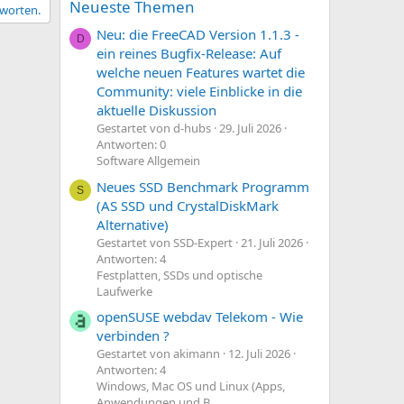
Neueste Themen
tworten.
Neu: die FreeCAD Version 1.1.3 -
D
ein reines Bugfix-Release: Auf
welche neuen Features wartet die
Community: viele Einblicke in die
aktuelle Diskussion
Gestartet von d-hubs
29. Juli 2026
Antworten: 0
Software Allgemein
Neues SSD Benchmark Programm
S
(AS SSD und CrystalDiskMark
Alternative)
Gestartet von SSD-Expert
21. Juli 2026
Antworten: 4
Festplatten, SSDs und optische
Laufwerke
openSUSE webdav Telekom - Wie
verbinden ?
Gestartet von akimann
12. Juli 2026
Antworten: 4
Windows, Mac OS und Linux (Apps,
Anwendungen und B