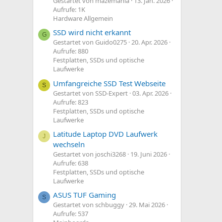
Gestartet von mazemania
13. Jan. 2026
Aufrufe: 1K
Hardware Allgemein
SSD wird nicht erkannt
G
Gestartet von Guido0275
20. Apr. 2026
Aufrufe: 880
Festplatten, SSDs und optische
Laufwerke
Umfangreiche SSD Test Webseite
S
Gestartet von SSD-Expert
03. Apr. 2026
Aufrufe: 823
Festplatten, SSDs und optische
Laufwerke
Latitude Laptop DVD Laufwerk
J
wechseln
Gestartet von joschi3268
19. Juni 2026
Aufrufe: 638
Festplatten, SSDs und optische
Laufwerke
ASUS TUF Gaming
S
Gestartet von schbuggy
29. Mai 2026
Aufrufe: 537