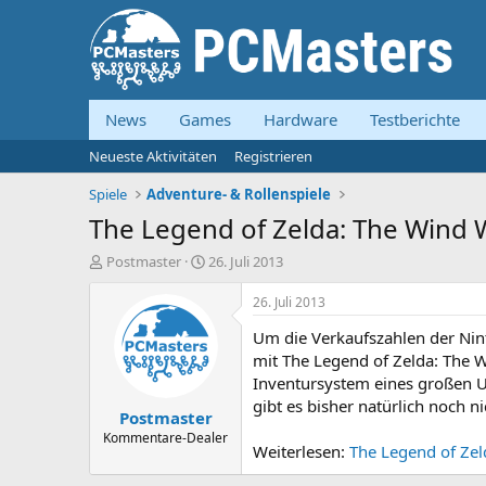
News
Games
Hardware
Testberichte
Neueste Aktivitäten
Registrieren
Spiele
Adventure- & Rollenspiele
The Legend of Zelda: The Wind 
E
E
Postmaster
26. Juli 2013
r
r
s
s
26. Juli 2013
t
t
Um die Verkaufszahlen der Ni
e
e
l
l
mit The Legend of Zelda: The 
l
l
Inventursystem eines großen U
e
t
gibt es bisher natürlich noch ni
Postmaster
r
a
m
Kommentare-Dealer
Weiterlesen:
The Legend of Zel