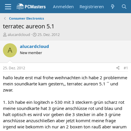
Anmelden
Registrieren
Consumer Electronics
terratec aureon 5.1
E
E
alucardcloud
25. Dez. 2012
r
r
s
s
alucardcloud
A
t
t
New member
e
e
l
l
l
l
25. Dez. 2012
#1
e
t
r
a
hallo leute erst mal frohe weihnachten ich habe 2 problemme
m
mein soundkarte kam gestern,, terratec aureon 5.1 ´´ und
zwar.
1. Ich habe ein logitech x-530 mit 3 steckern grün scharz rot
meine soundkarte hat 3 grüne anschlüsse rot und blau und
halt optisch es wird vor geben die 3 stecker in alle 3 grüne
anschlüsse anzuschließen aber jetzt kommt meine frage
irgend wie bekomm ich nur an 2 boxen ton rauß aber warum