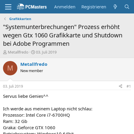
Anmelden
Registrieren
Grafikkarten
"Systemunterbrechungen" Prozess erhöht
wegen Gtx 1060 Grafikkarte und Shutdown
bei Adobe Programmen
E
E
Metallfredo
03. Juli 2019
r
r
s
s
Metallfredo
M
t
t
New member
e
e
l
l
l
l
03. Juli 2019
#1
e
t
r
a
Servus liebe Genies^^
m
Ich werde aus meinem Laptop nicht schlau:
Prozessor: Intel Core i7-6700HQ
Ram: 32 Gb
Graka: Geforce GTX 1060
Betriebssystem: Windows10 64bit