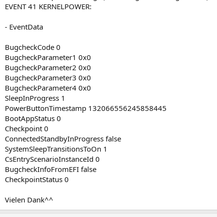
EVENT 41 KERNELPOWER:
- EventData
BugcheckCode 0
BugcheckParameter1 0x0
BugcheckParameter2 0x0
BugcheckParameter3 0x0
BugcheckParameter4 0x0
SleepInProgress 1
PowerButtonTimestamp 132066556245858445
BootAppStatus 0
Checkpoint 0
ConnectedStandbyInProgress false
SystemSleepTransitionsToOn 1
CsEntryScenarioInstanceId 0
BugcheckInfoFromEFI false
CheckpointStatus 0
Vielen Dank^^