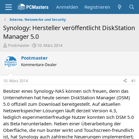
Anmelden
Registrieren
Interne, Netzwerke und Security
Synology: Hersteller veröffentlicht DiskStation
Manager 5.0
E
E
Postmaster
10. März 2014
r
r
s
s
Postmaster
t
t
Kommentare-Dealer
e
e
l
l
l
l
10. März 2014
#1
e
t
r
a
Besitzer eines Synology-NAS können sich freuen, denn das
m
Unternehmen hat heute seinen DiskStation Manager (DSM)
5.0 offiziell zum Download bereitgestellt. Auf aktuellen
Netzwerkspeicher-Lösungen läuft derzeit Version 4.3,
lediglich experimentierfreudige Nutzer konnten sich DSM 5.0
als Beta herunterladen. Neben einer Überarbeitung der
Oberfläche, die nun bunter wirkt und Touchscreen-freundlich
ist, hat Synology auch zahlreiche Neuerungen implementiert;