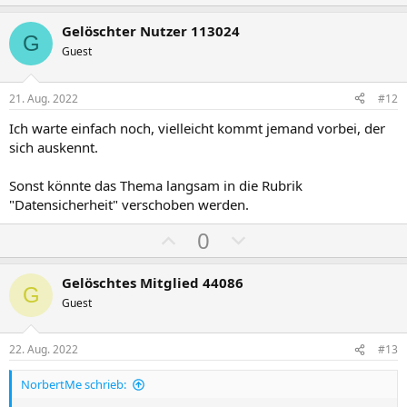
o
e
s
g
Gelöschter Nutzer 113024
G
i
a
Guest
t
t
i
i
21. Aug. 2022
#12
v
v
Ich warte einfach noch, vielleicht kommt jemand vorbei, der
e
e
sich auskennt.
S
S
t
t
Sonst könnte das Thema langsam in die Rubrik
i
i
"Datensicherheit" verschoben werden.
m
m
P
N
0
m
m
o
e
e
e
s
g
Gelöschtes Mitglied 44086
G
i
a
Guest
t
t
i
i
22. Aug. 2022
#13
v
v
NorbertMe schrieb:
e
e