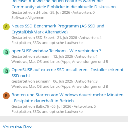
Release: Auf welche neuen Features wartet die
Community: viele Einblicke in die aktuelle Diskussion
Gestartet von d-hubs
29. Juli 2026
Antworten: 0
Software Allgemein
Neues SSD Benchmark Programm (AS SSD und
S
CrystalDiskMark Alternative)
Gestartet von SSD-Expert
21. Juli 2026
Antworten: 4
Festplatten, SSDs und optische Laufwerke
openSUSE webdav Telekom - Wie verbinden ?
Gestartet von akimann
12. Juli 2026
Antworten: 4
Windows, Mac OS und Linux (Apps, Anwendungen und B
OpenSUSE auf externe SSD installieren - Installer erkennt
SSD nicht
Gestartet von akimann
06. Juli 2026
Antworten: 3
Windows, Mac OS und Linux (Apps, Anwendungen und B
Booten und Starten von Windows dauert mehre Minuten
B
- Festplatte dauerhaft in Betrieb
Gestartet von Baltic76
05. Juli 2026
Antworten: 5
Festplatten, SSDs und optische Laufwerke
Youtube Box