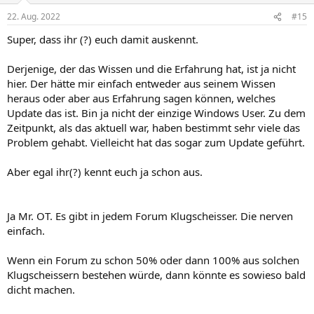
i
i
22. Aug. 2022
#15
v
v
Super, dass ihr (?) euch damit auskennt.
e
e
S
S
Derjenige, der das Wissen und die Erfahrung hat, ist ja nicht
t
t
hier. Der hätte mir einfach entweder aus seinem Wissen
i
i
heraus oder aber aus Erfahrung sagen können, welches
m
m
Update das ist. Bin ja nicht der einzige Windows User. Zu dem
Zeitpunkt, als das aktuell war, haben bestimmt sehr viele das
m
m
Problem gehabt. Vielleicht hat das sogar zum Update geführt.
e
e
Aber egal ihr(?) kennt euch ja schon aus.
Ja Mr. OT. Es gibt in jedem Forum Klugscheisser. Die nerven
einfach.
Wenn ein Forum zu schon 50% oder dann 100% aus solchen
Klugscheissern bestehen würde, dann könnte es sowieso bald
dicht machen.