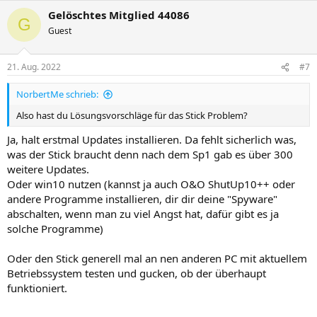
s
g
Gelöschtes Mitglied 44086
G
i
a
Guest
t
t
i
i
21. Aug. 2022
#7
v
v
NorbertMe schrieb:
e
e
S
S
Also hast du Lösungsvorschläge für das Stick Problem?
t
t
Ja, halt erstmal Updates installieren. Da fehlt sicherlich was,
i
i
was der Stick braucht denn nach dem Sp1 gab es über 300
m
m
weitere Updates.
m
m
Oder win10 nutzen (kannst ja auch O&O ShutUp10++ oder
e
e
andere Programme installieren, dir dir deine "Spyware"
abschalten, wenn man zu viel Angst hat, dafür gibt es ja
solche Programme)
Oder den Stick generell mal an nen anderen PC mit aktuellem
Betriebssystem testen und gucken, ob der überhaupt
funktioniert.