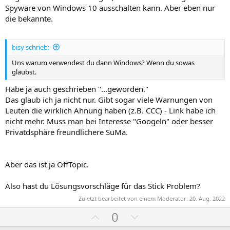
m
m
Spyware von Windows 10 ausschalten kann. Aber eben nur
m
m
die bekannte.
e
e
bisy schrieb:
Uns warum verwendest du dann Windows? Wenn du sowas
glaubst.
Habe ja auch geschrieben "...geworden."
Das glaub ich ja nicht nur. Gibt sogar viele Warnungen von
Leuten die wirklich Ahnung haben (z.B. CCC) - Link habe ich
nicht mehr. Muss man bei Interesse "Googeln" oder besser
Privatdsphäre freundlichere SuMa.
Aber das ist ja OffTopic.
Also hast du Lösungsvorschläge für das Stick Problem?
Zuletzt bearbeitet von einem Moderator:
20. Aug. 2022
P
N
0
o
e