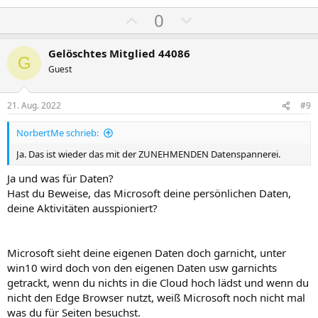
P
N
0
o
e
s
g
Gelöschtes Mitglied 44086
G
i
a
Guest
t
t
i
i
21. Aug. 2022
#9
v
v
NorbertMe schrieb:
e
e
S
S
Ja. Das ist wieder das mit der ZUNEHMENDEN Datenspannerei.
t
t
Ja und was für Daten?
i
i
Hast du Beweise, das Microsoft deine persönlichen Daten,
m
m
deine Aktivitäten ausspioniert?
m
m
e
e
Microsoft sieht deine eigenen Daten doch garnicht, unter
win10 wird doch von den eigenen Daten usw garnichts
getrackt, wenn du nichts in die Cloud hoch lädst und wenn du
nicht den Edge Browser nutzt, weiß Microsoft noch nicht mal
was du für Seiten besuchst.