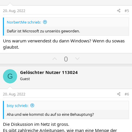
t
t
n
i
i
g
20. Aug. 2022
#5
v
v
NorbertMe schrieb:
e
e
S
S
Dafür ist Microsoft zu unseriös geworden.
t
t
Uns warum verwendest du dann Windows? Wenn du sowas
i
i
glaubst.
m
m
P
N
0
m
m
o
e
e
e
s
g
Gelöschter Nutzer 113024
G
i
a
Guest
t
t
i
i
20. Aug. 2022
#6
v
v
bisy schrieb:
e
e
S
S
Aha und wie kommst du auf so eine Behauptung?
t
t
Die Diskussion im Netz ist gross.
i
i
Es gibt zahlreiche Anleitungen, wie man eine Menge der