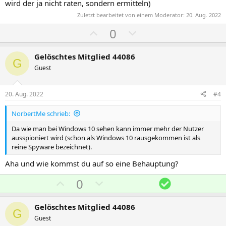
wird der ja nicht raten, sondern ermitteln)
Zuletzt bearbeitet von einem Moderator:
20. Aug. 2022
P
N
0
o
e
s
g
Gelöschtes Mitglied 44086
G
i
a
Guest
t
t
i
i
20. Aug. 2022
#4
v
v
NorbertMe schrieb:
e
e
S
S
Da wie man bei Windows 10 sehen kann immer mehr der Nutzer
ausspioniert wird (schon als Windows 10 rausgekommen ist als
t
t
reine Spyware bezeichnet).
i
i
m
m
Aha und wie kommst du auf so eine Behauptung?
m
m
P
N
L
0
e
e
o
e
ö
s
g
s
Gelöschtes Mitglied 44086
G
i
a
u
Guest