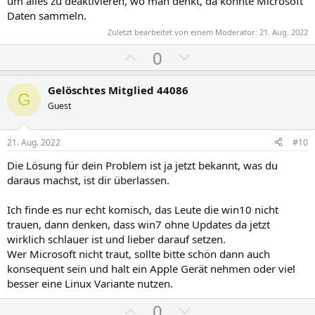
um alles zu deaktivieren, wo man denkt, da könnte Microsoft
Daten sammeln.
Zuletzt bearbeitet von einem Moderator:
21. Aug. 2022
P
N
0
o
e
s
g
Gelöschtes Mitglied 44086
G
i
a
Guest
t
t
i
i
21. Aug. 2022
#10
v
v
Die Lösung für dein Problem ist ja jetzt bekannt, was du
e
e
daraus machst, ist dir überlassen.
S
S
t
t
Ich finde es nur echt komisch, das Leute die win10 nicht
i
i
trauen, dann denken, dass win7 ohne Updates da jetzt
m
m
wirklich schlauer ist und lieber darauf setzen.
Wer Microsoft nicht traut, sollte bitte schön dann auch
m
m
konsequent sein und halt ein Apple Gerät nehmen oder viel
e
e
besser eine Linux Variante nutzen.
P
N
0