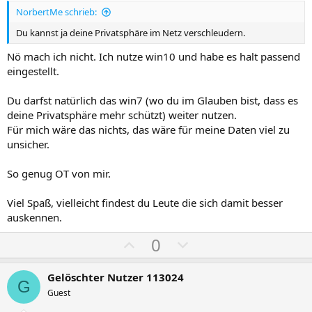
v
v
NorbertMe schrieb:
e
e
S
S
Du kannst ja deine Privatsphäre im Netz verschleudern.
t
t
Nö mach ich nicht. Ich nutze win10 und habe es halt passend
i
i
eingestellt.
m
m
m
m
Du darfst natürlich das win7 (wo du im Glauben bist, dass es
e
e
deine Privatsphäre mehr schützt) weiter nutzen.
Für mich wäre das nichts, das wäre für meine Daten viel zu
unsicher.
So genug OT von mir.
Viel Spaß, vielleicht findest du Leute die sich damit besser
auskennen.
P
N
0
o
e
s
g
Gelöschter Nutzer 113024
G
i
a
Guest
t
t