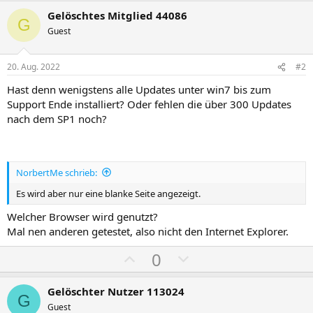
Gelöschtes Mitglied 44086
G
Guest
20. Aug. 2022
#2
Hast denn wenigstens alle Updates unter win7 bis zum
Support Ende installiert? Oder fehlen die über 300 Updates
nach dem SP1 noch?
NorbertMe schrieb:
Es wird aber nur eine blanke Seite angezeigt.
Welcher Browser wird genutzt?
Mal nen anderen getestet, also nicht den Internet Explorer.
P
N
0
o
e
s
g
Gelöschter Nutzer 113024
G
i
a
Guest