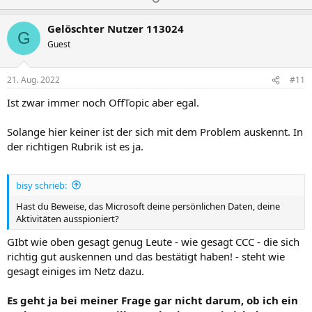
o
e
s
g
Gelöschter Nutzer 113024
G
i
a
Guest
t
t
i
i
21. Aug. 2022
#11
v
v
Ist zwar immer noch OffTopic aber egal.
e
e
S
S
Solange hier keiner ist der sich mit dem Problem auskennt. In
t
t
der richtigen Rubrik ist es ja.
i
i
m
m
bisy schrieb:
m
m
Hast du Beweise, das Microsoft deine persönlichen Daten, deine
e
e
Aktivitäten ausspioniert?
GIbt wie oben gesagt genug Leute - wie gesagt CCC - die sich
richtig gut auskennen und das bestätigt haben! - steht wie
gesagt einiges im Netz dazu.
Es geht ja bei meiner Frage gar nicht darum, ob ich ein