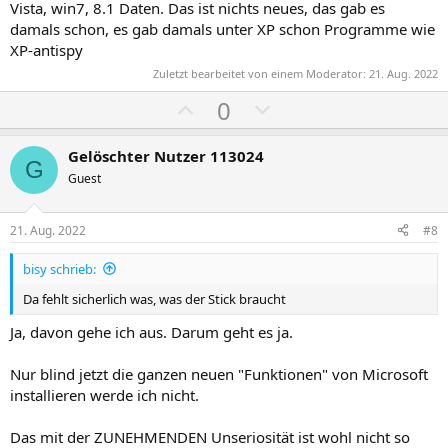
Vista, win7, 8.1 Daten. Das ist nichts neues, das gab es
damals schon, es gab damals unter XP schon Programme wie
XP-antispy
Zuletzt bearbeitet von einem Moderator:
21. Aug. 2022
P
N
0
o
e
s
g
Gelöschter Nutzer 113024
G
i
a
Guest
t
t
i
i
21. Aug. 2022
#8
v
v
bisy schrieb:
e
e
S
S
Da fehlt sicherlich was, was der Stick braucht
t
t
Ja, davon gehe ich aus. Darum geht es ja.
i
i
m
m
Nur blind jetzt die ganzen neuen "Funktionen" von Microsoft
m
m
installieren werde ich nicht.
e
e
Das mit der ZUNEHMENDEN Unseriosität ist wohl nicht so