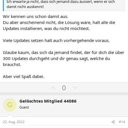
S
S
Ich erwarte ja nicht, dass sich jemand dazu äussert, wenn er sich
damit nicht auskennt!
t
t
i
i
Wir kennen uns schon damit aus.
m
m
Du aber anscheinend nicht, die Lösung wäre, halt alle die
m
m
Updates installieren, was du nicht möchtest.
e
e
Viele Updates setzen halt auch vorhergehende voraus.
Glaube kaum, das sich da jemand findet, der für dich die über
300 Updates durchgeht und dir genau sagt, welche du
brauchst.
Aber viel Spaß dabei.
P
N
0
o
e
s
g
Gelöschtes Mitglied 44086
G
i
a
Guest
t
t
i
i
22. Aug. 2022
#14