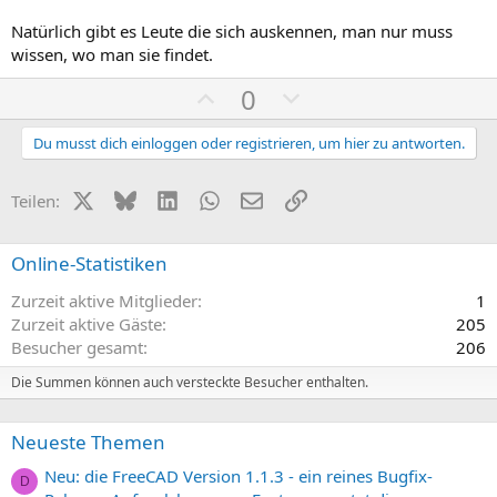
Natürlich gibt es Leute die sich auskennen, man nur muss
wissen, wo man sie findet.
P
N
0
o
e
s
g
Du musst dich einloggen oder registrieren, um hier zu antworten.
i
a
t
t
X (Twitter)
Bluesky
LinkedIn
WhatsApp
E-Mail
Link
Teilen:
i
i
v
v
Online-Statistiken
e
e
Zurzeit aktive Mitglieder
1
S
S
Zurzeit aktive Gäste
205
t
t
Besucher gesamt
206
i
i
m
m
Die Summen können auch versteckte Besucher enthalten.
m
m
e
e
Neueste Themen
Neu: die FreeCAD Version 1.1.3 - ein reines Bugfix-
D