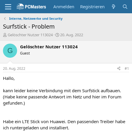
Anmelden
Registrieren
Interne, Netzwerke und Security
Surfstick - Problem
E
E
Gelöschter Nutzer 113024
20. Aug. 2022
r
r
s
s
Gelöschter Nutzer 113024
G
t
t
Guest
e
e
l
l
l
l
20. Aug. 2022
#1
e
t
r
a
Hallo,
m
kann leider keine Verbindung mit dem Surfstick aufbauen.
(Habe keine passende Antwort im Netz und hier im Forum
gefunden.)
Habe ein LTE Stick von Huawei. Den passenden Treiber habe
ich runtergeladen und installiert.