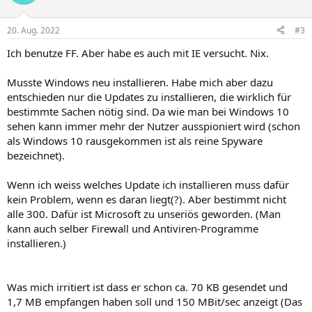
t
t
i
i
20. Aug. 2022
#3
v
v
Ich benutze FF. Aber habe es auch mit IE versucht. Nix.
e
e
S
S
Musste Windows neu installieren. Habe mich aber dazu
t
t
entschieden nur die Updates zu installieren, die wirklich für
i
i
bestimmte Sachen nötig sind. Da wie man bei Windows 10
m
m
sehen kann immer mehr der Nutzer ausspioniert wird (schon
als Windows 10 rausgekommen ist als reine Spyware
m
m
bezeichnet).
e
e
Wenn ich weiss welches Update ich installieren muss dafür
kein Problem, wenn es daran liegt(?). Aber bestimmt nicht
alle 300. Dafür ist Microsoft zu unseriös geworden. (Man
kann auch selber Firewall und Antiviren-Programme
installieren.)
Was mich irritiert ist dass er schon ca. 70 KB gesendet und
1,7 MB empfangen haben soll und 150 MBit/sec anzeigt (Das