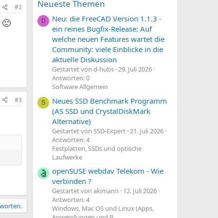
Neueste Themen
#2
Neu: die FreeCAD Version 1.1.3 -
🙁
D
n
ein reines Bugfix-Release: Auf
welche neuen Features wartet die
Community: viele Einblicke in die
aktuelle Diskussion
Gestartet von d-hubs
29. Juli 2026
Antworten: 0
Software Allgemein
#3
Neues SSD Benchmark Programm
S
(AS SSD und CrystalDiskMark
Alternative)
Gestartet von SSD-Expert
21. Juli 2026
Antworten: 4
Festplatten, SSDs und optische
Laufwerke
openSUSE webdav Telekom - Wie
verbinden ?
Gestartet von akimann
12. Juli 2026
Antworten: 4
tworten.
Windows, Mac OS und Linux (Apps,
Anwendungen und B