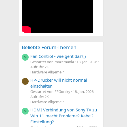
Beliebte Forum-Themen
Fan Control - wie geht das?;)
M
Gestartet von mazemania
13. Jan. 2026
Aufrufe: 2K
Hardware Allgemein
HP-Drucker will nicht normal
F
einschalten
Gestartet von FFGorcky
18. Jan. 2026
Aufrufe: 2K
Hardware Allgemein
HDMI Verbindung von Sony TV zu
M
Win 11 macht Probleme? Kabel?
Einstellung?