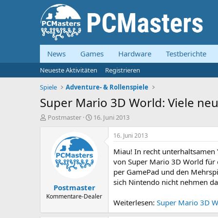
News
Games
Hardware
Testberichte
Neueste Aktivitäten
Registrieren
Spiele
Adventure- & Rollenspiele
Super Mario 3D World: Viele ne
E
E
Postmaster
16. Juni 2013
r
r
s
s
16. Juni 2013
t
t
Miau! In recht unterhaltsamen 
e
e
l
l
von Super Mario 3D World für 
l
l
per GamePad und den Mehrspiel
e
t
sich Nintendo nicht nehmen da
Postmaster
r
a
m
Kommentare-Dealer
Weiterlesen:
Super Mario 3D Wo