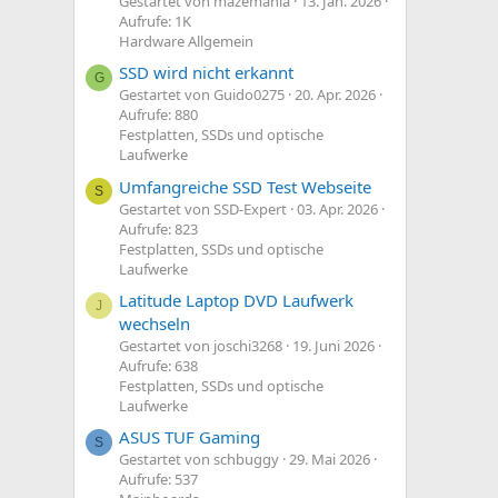
Gestartet von mazemania
13. Jan. 2026
Aufrufe: 1K
Hardware Allgemein
SSD wird nicht erkannt
G
Gestartet von Guido0275
20. Apr. 2026
Aufrufe: 880
Festplatten, SSDs und optische
Laufwerke
Umfangreiche SSD Test Webseite
S
Gestartet von SSD-Expert
03. Apr. 2026
Aufrufe: 823
Festplatten, SSDs und optische
Laufwerke
Latitude Laptop DVD Laufwerk
J
wechseln
Gestartet von joschi3268
19. Juni 2026
Aufrufe: 638
Festplatten, SSDs und optische
Laufwerke
ASUS TUF Gaming
S
Gestartet von schbuggy
29. Mai 2026
Aufrufe: 537