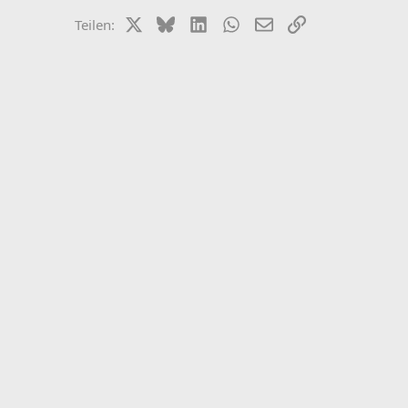
X (Twitter)
Bluesky
LinkedIn
WhatsApp
E-Mail
Link
Teilen: