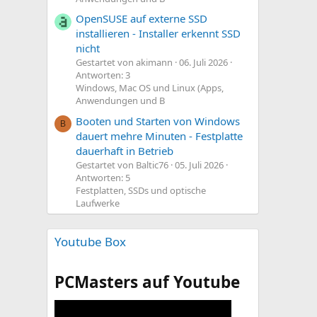
OpenSUSE auf externe SSD
installieren - Installer erkennt SSD
nicht
Gestartet von akimann
06. Juli 2026
Antworten: 3
Windows, Mac OS und Linux (Apps,
Anwendungen und B
Booten und Starten von Windows
B
dauert mehre Minuten - Festplatte
dauerhaft in Betrieb
Gestartet von Baltic76
05. Juli 2026
Antworten: 5
Festplatten, SSDs und optische
Laufwerke
Youtube Box
PCMasters auf Youtube