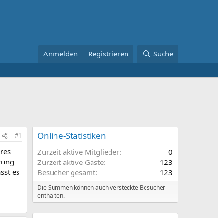
Anmelden
Registrieren
Suche
Online-Statistiken
#1
ures
Zurzeit aktive Mitglieder
0
rung
Zurzeit aktive Gäste
123
sst es
Besucher gesamt
123
Die Summen können auch versteckte Besucher
enthalten.