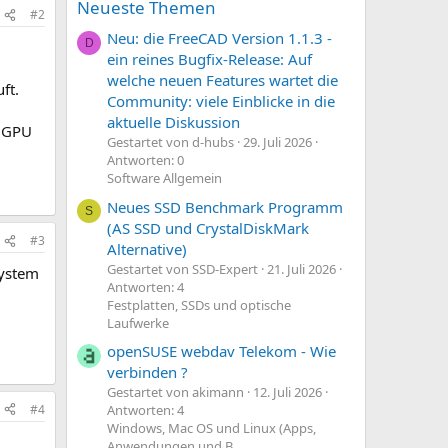
Neueste Themen
#2
Neu: die FreeCAD Version 1.1.3 -
D
ein reines Bugfix-Release: Auf
welche neuen Features wartet die
ft.
Community: viele Einblicke in die
aktuelle Diskussion
e GPU
Gestartet von d-hubs
29. Juli 2026
Antworten: 0
Software Allgemein
Neues SSD Benchmark Programm
S
(AS SSD und CrystalDiskMark
#3
Alternative)
Gestartet von SSD-Expert
21. Juli 2026
system
Antworten: 4
Festplatten, SSDs und optische
Laufwerke
openSUSE webdav Telekom - Wie
verbinden ?
Gestartet von akimann
12. Juli 2026
#4
Antworten: 4
Windows, Mac OS und Linux (Apps,
Anwendungen und B