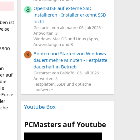
OpenSUSE auf externe SSD
installieren - Installer erkennt SSD
nicht
ben ist
Gestartet von akimann
06. Juli 2026
weise
Antworten: 3
Windows, Mac OS und Linux (Apps,
Anwendungen und B
 6800
Booten und Starten von Windows
B
dauert mehre Minuten - Festplatte
dauerhaft in Betrieb
nn
Gestartet von Baltic76
05. Juli 2026
er auf
Antworten: 5
die
Festplatten, SSDs und optische
ie
Laufwerke
eForce
der
Youtube Box
ache
PCMasters auf Youtube