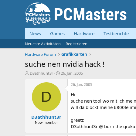
News
Games
Hardware
Testberichte
Neueste Aktivitäten
Registrieren
Hardware Forum
Grafikkarten
suche nen nvidia hack !
E
E
D3athhunt3r
26. Jan. 2005
r
r
s
s
26. Jan. 2005
t
t
D
Hi
e
e
l
l
suche nen tool wo mit ich mei
l
l
will da blockt meine 6800le imm
e
t
D3athhunt3r
r
a
greetz
m
New member
D3athhunt3r @ burn the graka