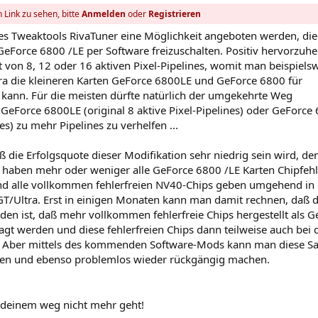
 Link zu sehen, bitte
Anmelden
oder
Registrieren
 des Tweaktools RivaTuner eine Möglichkeit angeboten werden, die
 GeForce 6800 /LE per Software freizuschalten. Positiv hervorzuhe
t von 8, 12 oder 16 aktiven Pixel-Pipelines, womit man beispiels
ra die kleineren Karten GeForce 6800LE und GeForce 6800 für
ann. Für die meisten dürfte natürlich der umgekehrte Weg
r GeForce 6800LE (original 8 aktive Pixel-Pipelines) oder GeForce
nes) zu mehr Pipelines zu verhelfen ...
daß die Erfolgsquote dieser Modifikation sehr niedrig sein wird, de
 haben mehr oder weniger alle GeForce 6800 /LE Karten Chipfehl
 und alle vollkommen fehlerfreien NV40-Chips geben umgehend in 
T/Ultra. Erst in einigen Monaten kann man damit rechnen, daß d
en ist, daß mehr vollkommen fehlerfreie Chips hergestellt als G
gt werden und diese fehlerfreien Chips dann teilweise auch bei 
 Aber mittels des kommenden Software-Mods kann man diese S
ten und ebenso problemlos wieder rückgängig machen.
f deinem weg nicht mehr geht!