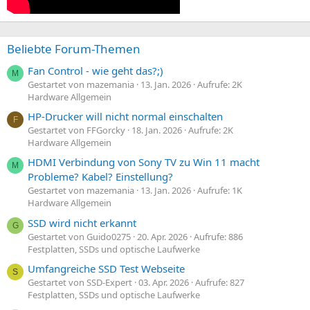
Beliebte Forum-Themen
Fan Control - wie geht das?;)
M
Gestartet von mazemania
13. Jan. 2026
Aufrufe: 2K
Hardware Allgemein
HP-Drucker will nicht normal einschalten
F
Gestartet von FFGorcky
18. Jan. 2026
Aufrufe: 2K
Hardware Allgemein
HDMI Verbindung von Sony TV zu Win 11 macht
M
Probleme? Kabel? Einstellung?
Gestartet von mazemania
13. Jan. 2026
Aufrufe: 1K
Hardware Allgemein
SSD wird nicht erkannt
G
Gestartet von Guido0275
20. Apr. 2026
Aufrufe: 886
Festplatten, SSDs und optische Laufwerke
Umfangreiche SSD Test Webseite
S
Gestartet von SSD-Expert
03. Apr. 2026
Aufrufe: 827
Festplatten, SSDs und optische Laufwerke