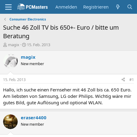
Anmelden
Registrieren
Consumer Electronics
Suche 46 Zoll TV bis 650+- Euro / bitte um
Beratung
E
E
magix
15. Feb. 2013
r
r
s
s
magix
t
t
New member
e
e
l
l
l
l
15. Feb. 2013
#1
e
t
r
a
Hallo, ich suche einen Fernseher mit 46 Zoll bis ca. 650 Euro.
m
Am liebsten von Samsung, LG oder Philips. Wichtig wäre mir
gutes Bild, gute Auflösung und optional WLAN.
eraser4400
New member