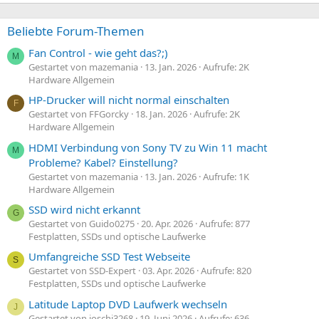
Beliebte Forum-Themen
Fan Control - wie geht das?;)
M
Gestartet von mazemania
13. Jan. 2026
Aufrufe: 2K
Hardware Allgemein
HP-Drucker will nicht normal einschalten
F
Gestartet von FFGorcky
18. Jan. 2026
Aufrufe: 2K
Hardware Allgemein
HDMI Verbindung von Sony TV zu Win 11 macht
M
Probleme? Kabel? Einstellung?
Gestartet von mazemania
13. Jan. 2026
Aufrufe: 1K
Hardware Allgemein
SSD wird nicht erkannt
G
Gestartet von Guido0275
20. Apr. 2026
Aufrufe: 877
Festplatten, SSDs und optische Laufwerke
Umfangreiche SSD Test Webseite
S
Gestartet von SSD-Expert
03. Apr. 2026
Aufrufe: 820
Festplatten, SSDs und optische Laufwerke
Latitude Laptop DVD Laufwerk wechseln
J
Gestartet von joschi3268
19. Juni 2026
Aufrufe: 636