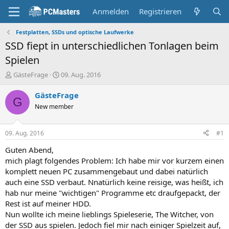
Anmelden
Registrieren
Festplatten, SSDs und optische Laufwerke
SSD fiept in unterschiedlichen Tonlagen beim
Spielen
E
E
GästeFrage
09. Aug. 2016
r
r
s
s
GästeFrage
G
t
t
New member
e
e
l
l
l
l
09. Aug. 2016
#1
e
t
r
a
Guten Abend,
m
mich plagt folgendes Problem: Ich habe mir vor kurzem einen
komplett neuen PC zusammengebaut und dabei natürlich
auch eine SSD verbaut. Nnatürlich keine reisige, was heißt, ich
hab nur meine "wichtigen" Programme etc draufgepackt, der
Rest ist auf meiner HDD.
Nun wollte ich meine lieblings Spieleserie, The Witcher, von
der SSD aus spielen. Jedoch fiel mir nach einiger Spielzeit auf,