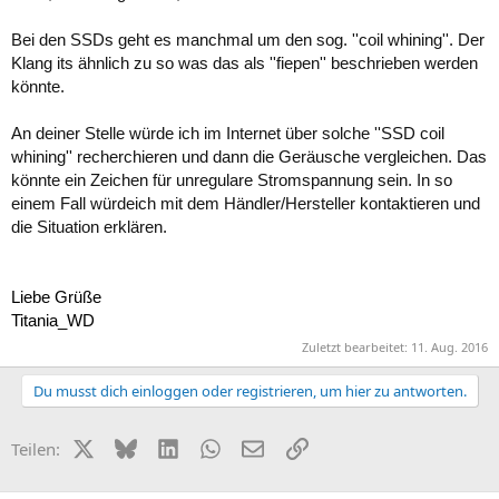
Bei den SSDs geht es manchmal um den sog. ''coil whining''. Der
Klang its ähnlich zu so was das als ''fiepen'' beschrieben werden
könnte.
An deiner Stelle würde ich im Internet über solche ''SSD coil
whining'' recherchieren und dann die Geräusche vergleichen. Das
könnte ein Zeichen für unregulare Stromspannung sein. In so
einem Fall würdeich mit dem Händler/Hersteller kontaktieren und
die Situation erklären.
Liebe Grüße
Titania_WD
Zuletzt bearbeitet:
11. Aug. 2016
Du musst dich einloggen oder registrieren, um hier zu antworten.
X (Twitter)
Bluesky
LinkedIn
WhatsApp
E-Mail
Link
Teilen: