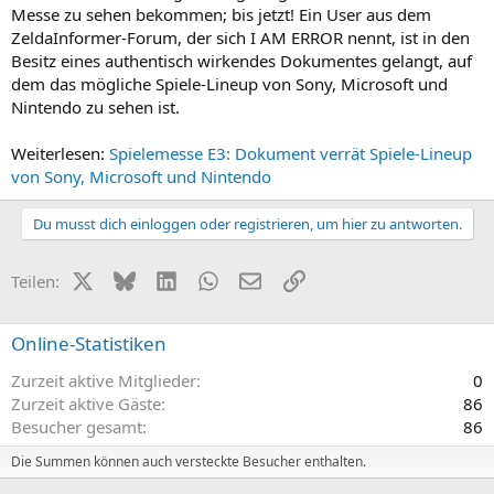
Messe zu sehen bekommen; bis jetzt! Ein User aus dem
ZeldaInformer-Forum, der sich I AM ERROR nennt, ist in den
Besitz eines authentisch wirkendes Dokumentes gelangt, auf
dem das mögliche Spiele-Lineup von Sony, Microsoft und
Nintendo zu sehen ist.
Weiterlesen:
Spielemesse E3: Dokument verrät Spiele-Lineup
von Sony, Microsoft und Nintendo
Du musst dich einloggen oder registrieren, um hier zu antworten.
X (Twitter)
Bluesky
LinkedIn
WhatsApp
E-Mail
Link
Teilen:
Online-Statistiken
Zurzeit aktive Mitglieder
0
Zurzeit aktive Gäste
86
Besucher gesamt
86
Die Summen können auch versteckte Besucher enthalten.