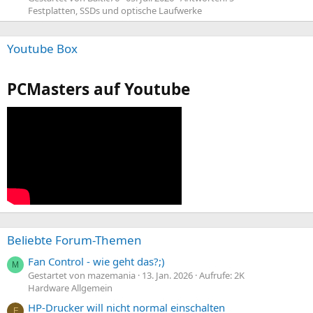
Festplatten, SSDs und optische Laufwerke
Youtube Box
PCMasters auf Youtube
Beliebte Forum-Themen
Fan Control - wie geht das?;)
M
Gestartet von mazemania
13. Jan. 2026
Aufrufe: 2K
Hardware Allgemein
HP-Drucker will nicht normal einschalten
F