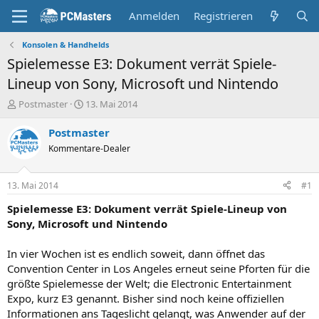
Anmelden
Registrieren
Konsolen & Handhelds
Spielemesse E3: Dokument verrät Spiele-
Lineup von Sony, Microsoft und Nintendo
E
E
Postmaster
13. Mai 2014
r
r
s
s
Postmaster
t
t
Kommentare-Dealer
e
e
l
l
l
l
13. Mai 2014
#1
e
t
r
a
Spielemesse E3: Dokument verrät Spiele-Lineup von
m
Sony, Microsoft und Nintendo
In vier Wochen ist es endlich soweit, dann öffnet das
Convention Center in Los Angeles erneut seine Pforten für die
größte Spielemesse der Welt; die Electronic Entertainment
Expo, kurz E3 genannt. Bisher sind noch keine offiziellen
Informationen ans Tageslicht gelangt, was Anwender auf der