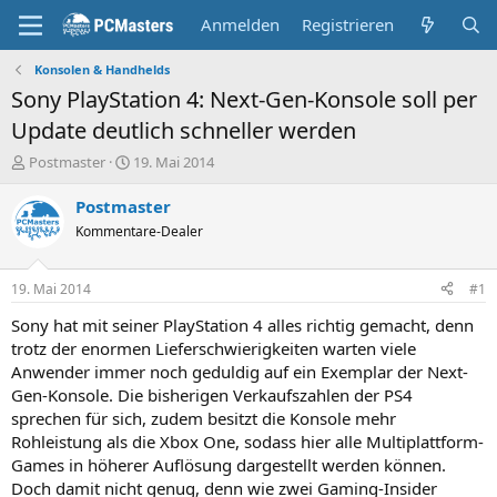
Anmelden
Registrieren
Konsolen & Handhelds
Sony PlayStation 4: Next-Gen-Konsole soll per
Update deutlich schneller werden
E
E
Postmaster
19. Mai 2014
r
r
s
s
Postmaster
t
t
Kommentare-Dealer
e
e
l
l
l
l
19. Mai 2014
#1
e
t
r
a
Sony hat mit seiner PlayStation 4 alles richtig gemacht, denn
m
trotz der enormen Lieferschwierigkeiten warten viele
Anwender immer noch geduldig auf ein Exemplar der Next-
Gen-Konsole. Die bisherigen Verkaufszahlen der PS4
sprechen für sich, zudem besitzt die Konsole mehr
Rohleistung als die Xbox One, sodass hier alle Multiplattform-
Games in höherer Auflösung dargestellt werden können.
Doch damit nicht genug, denn wie zwei Gaming-Insider