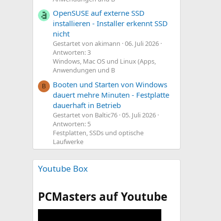
OpenSUSE auf externe SSD
installieren - Installer erkennt SSD
nicht
Gestartet von akimann
06. Juli 2026
Antworten: 3
Windows, Mac OS und Linux (Apps,
Anwendungen und B
Booten und Starten von Windows
B
dauert mehre Minuten - Festplatte
dauerhaft in Betrieb
Gestartet von Baltic76
05. Juli 2026
Antworten: 5
Festplatten, SSDs und optische
Laufwerke
Youtube Box
PCMasters auf Youtube