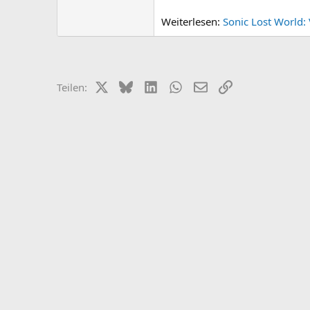
Weiterlesen:
Sonic Lost World: 
X (Twitter)
Bluesky
LinkedIn
WhatsApp
E-Mail
Link
Teilen: