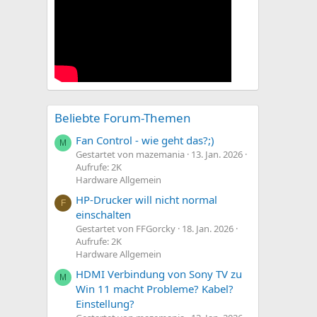
Beliebte Forum-Themen
Fan Control - wie geht das?;)
M
Gestartet von mazemania
13. Jan. 2026
Aufrufe: 2K
Hardware Allgemein
HP-Drucker will nicht normal
F
einschalten
Gestartet von FFGorcky
18. Jan. 2026
Aufrufe: 2K
Hardware Allgemein
HDMI Verbindung von Sony TV zu
M
Win 11 macht Probleme? Kabel?
Einstellung?