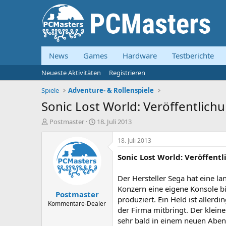
News
Games
Hardware
Testberichte
Neueste Aktivitäten
Registrieren
Spiele
Adventure- & Rollenspiele
Sonic Lost World: Veröffentlich
E
E
Postmaster
18. Juli 2013
r
r
s
s
18. Juli 2013
t
t
Sonic Lost World: Veröffent
e
e
l
l
l
l
Der Hersteller Sega hat eine l
e
t
Konzern eine eigene Konsole b
Postmaster
r
a
produziert. Ein Held ist allerd
m
Kommentare-Dealer
der Firma mitbringt. Der klein
sehr bald in einem neuen Aben