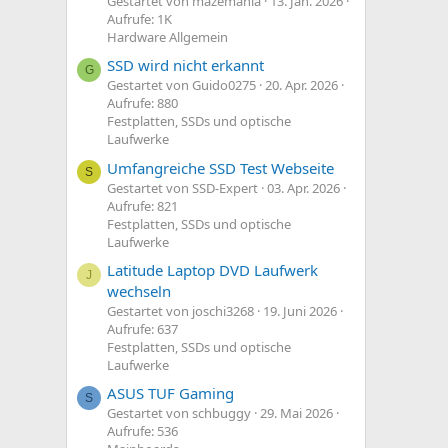
Gestartet von mazemania
13. Jan. 2026
Aufrufe: 1K
Hardware Allgemein
SSD wird nicht erkannt
G
Gestartet von Guido0275
20. Apr. 2026
Aufrufe: 880
Festplatten, SSDs und optische
Laufwerke
Umfangreiche SSD Test Webseite
S
Gestartet von SSD-Expert
03. Apr. 2026
Aufrufe: 821
Festplatten, SSDs und optische
Laufwerke
Latitude Laptop DVD Laufwerk
J
wechseln
Gestartet von joschi3268
19. Juni 2026
Aufrufe: 637
Festplatten, SSDs und optische
Laufwerke
ASUS TUF Gaming
S
Gestartet von schbuggy
29. Mai 2026
Aufrufe: 536