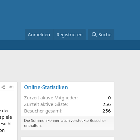
Anmelden
Registrieren
Suche
Online-Statistiken
#1
Zurzeit aktive Mitglieder
0
Zurzeit aktive Gäste
256
e der
Besucher gesamt
256
spiele
Die Summen können auch versteckte Besucher
esicht
enthalten.
hon