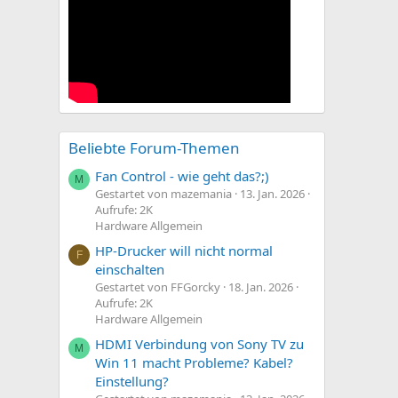
Beliebte Forum-Themen
Fan Control - wie geht das?;)
M
Gestartet von mazemania
13. Jan. 2026
Aufrufe: 2K
Hardware Allgemein
HP-Drucker will nicht normal
F
einschalten
Gestartet von FFGorcky
18. Jan. 2026
Aufrufe: 2K
Hardware Allgemein
HDMI Verbindung von Sony TV zu
M
Win 11 macht Probleme? Kabel?
Einstellung?