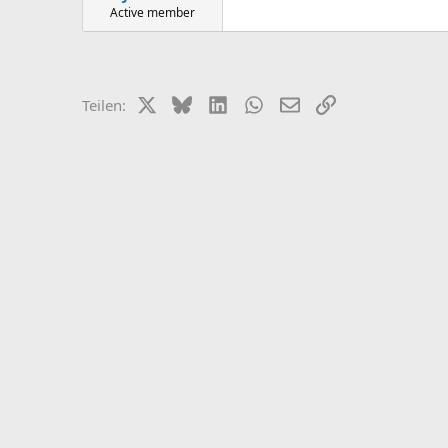
Active member
X (Twitter)
Bluesky
LinkedIn
WhatsApp
E-Mail
Link
Teilen: