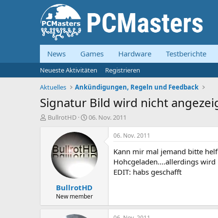
News
Games
Hardware
Testberichte
Neueste Aktivitäten
Registrieren
Aktuelles
Ankündigungen, Regeln und Feedback
Signatur Bild wird nicht angezeig
E
E
BullrotHD
06. Nov. 2011
r
r
s
s
06. Nov. 2011
t
t
Kann mir mal jemand bitte hel
e
e
l
l
Hohcgeladen....allerdings wird 
l
l
EDIT: habs geschafft
e
t
BullrotHD
r
a
m
New member
06. Nov. 2011