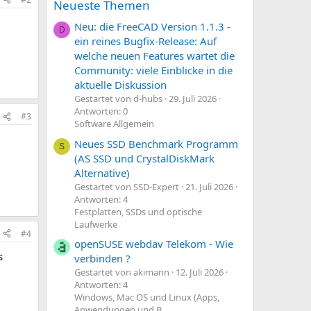
Neueste Themen
Neu: die FreeCAD Version 1.1.3 -
D
ein reines Bugfix-Release: Auf
welche neuen Features wartet die
Community: viele Einblicke in die
aktuelle Diskussion
Gestartet von d-hubs
29. Juli 2026
Antworten: 0
#3
Software Allgemein
Neues SSD Benchmark Programm
S
(AS SSD und CrystalDiskMark
Alternative)
Gestartet von SSD-Expert
21. Juli 2026
Antworten: 4
Festplatten, SSDs und optische
Laufwerke
#4
openSUSE webdav Telekom - Wie
s
verbinden ?
Gestartet von akimann
12. Juli 2026
Antworten: 4
Windows, Mac OS und Linux (Apps,
Anwendungen und B