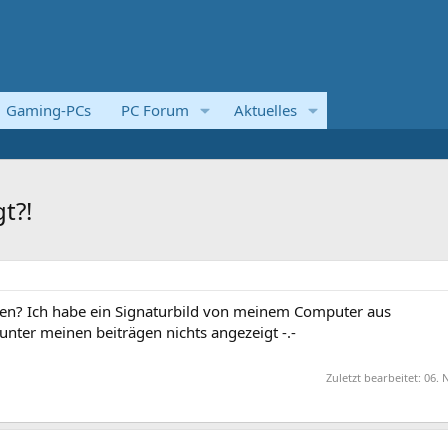
Gaming-PCs
PC Forum
Aktuelles
t?!
fen? Ich habe ein Signaturbild von meinem Computer aus
unter meinen beiträgen nichts angezeigt -.-
Zuletzt bearbeitet:
06. 