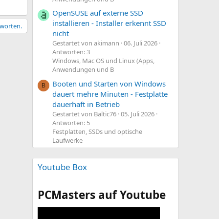
OpenSUSE auf externe SSD
installieren - Installer erkennt SSD
tworten.
nicht
Gestartet von akimann
06. Juli 2026
Antworten: 3
Windows, Mac OS und Linux (Apps,
Anwendungen und B
Booten und Starten von Windows
B
dauert mehre Minuten - Festplatte
dauerhaft in Betrieb
Gestartet von Baltic76
05. Juli 2026
Antworten: 5
Festplatten, SSDs und optische
Laufwerke
Youtube Box
PCMasters auf Youtube