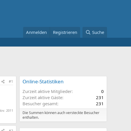
Anmelden
Registrieren
Suche
Online-Statistiken
#1
Zurzeit aktive Mitglieder
0
Zurzeit aktive Gäste
231
Besucher gesamt
231
Nov. 2011
Die Summen können auch versteckte Besucher
enthalten.
#2