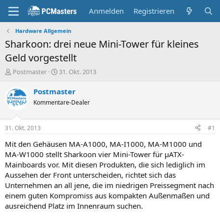
Anmelden
Registrieren
Hardware Allgemein
Sharkoon: drei neue Mini-Tower für kleines
Geld vorgestellt
E
E
Postmaster
31. Okt. 2013
r
r
s
s
Postmaster
t
t
Kommentare-Dealer
e
e
l
l
l
l
31. Okt. 2013
#1
e
t
r
a
Mit den Gehäusen MA-A1000, MA-I1000, MA-M1000 und
m
MA-W1000 stellt Sharkoon vier Mini-Tower für µATX-
Mainboards vor. Mit diesen Produkten, die sich lediglich im
Aussehen der Front unterscheiden, richtet sich das
Unternehmen an all jene, die im niedrigen Preissegment nach
einem guten Kompromiss aus kompakten Außenmaßen und
ausreichend Platz im Innenraum suchen.