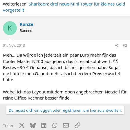
Weiterlesen:
Sharkoon: drei neue Mini-Tower für kleines Geld
vorgestellt
KonZe
K
Banned
01. Nov. 2013
#2
Meh... Da würde ich jederzeit ein paar Euro mehr für das
🙂
Cooler Master N200 ausgeben, das ist es absolut wert.
Bestes ~30 € Gehäuse, das ich bisher gesehen habe. Sogar
die Lüfter sind i.O. und mehr als ich bei dem Preis erwartet
hätte.
Wobei ich das Layout mit dem oben angebrachten Netzteil für
reine Office-Rechner besser finde.
Du musst dich einloggen oder registrieren, um hier zu antworten.
X (Twitter)
Bluesky
LinkedIn
WhatsApp
E-Mail
Link
Teilen: