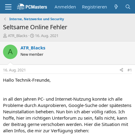
Anmelden
Registrieren
Interne, Netzwerke und Security
Seltsame Online Fehler
E
E
ATR_Blacks
16. Aug. 2021
r
r
s
s
ATR_Blacks
A
t
t
New member
e
e
l
l
l
l
16. Aug. 2021
#1
e
t
r
a
Hallo Technik-Freunde,
m
in all den Jahren PC- und Internet-Nutzung konnte ich alle
Probleme durch Ausprobieren, Google-Suche oder spätestens
Neuinstallation beheben. Nun bin ich aber völlig ratlos. Ich
hoffe, hier im richtigen Unterforum zu sein, falls nicht, kann
der Beitrag gerne verschoben werden. Hier die Situation mit
allen Infos, die mir zur Verfügung stehen: