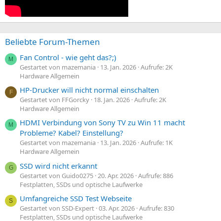
Beliebte Forum-Themen
Fan Control - wie geht das?;)
M
Gestartet von mazemania
13. Jan. 2026
Aufrufe: 2K
Hardware Allgemein
HP-Drucker will nicht normal einschalten
F
Gestartet von FFGorcky
18. Jan. 2026
Aufrufe: 2K
Hardware Allgemein
HDMI Verbindung von Sony TV zu Win 11 macht
M
Probleme? Kabel? Einstellung?
Gestartet von mazemania
13. Jan. 2026
Aufrufe: 1K
Hardware Allgemein
SSD wird nicht erkannt
G
Gestartet von Guido0275
20. Apr. 2026
Aufrufe: 886
Festplatten, SSDs und optische Laufwerke
Umfangreiche SSD Test Webseite
S
Gestartet von SSD-Expert
03. Apr. 2026
Aufrufe: 830
Festplatten, SSDs und optische Laufwerke