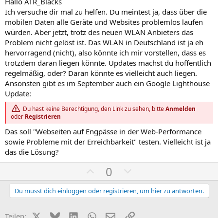
Hallo ATR_Blacks
Ich versuche dir mal zu helfen. Du meintest ja, dass über die
mobilen Daten alle Geräte und Websites problemlos laufen
würden. Aber jetzt, trotz des neuen WLAN Anbieters das
Problem nicht gelöst ist. Das WLAN in Deutschland ist ja eh
hervorragend (nicht), also könnte ich mir vorstellen, dass es
trotzdem daran liegen könnte. Updates machst du hoffentlich
regelmäßig, oder? Daran könnte es vielleicht auch liegen.
Ansonsten gibt es im September auch ein Google Lighthouse
Update:
Du hast keine Berechtigung, den Link zu sehen, bitte
Anmelden
oder
Registrieren
Das soll "Webseiten auf Engpässe in der Web-Performance
sowie Probleme mit der Erreichbarkeit" testen. Vielleicht ist ja
das die Lösung?
P
N
0
o
e
s
g
Du musst dich einloggen oder registrieren, um hier zu antworten.
i
a
t
t
X (Twitter)
Bluesky
LinkedIn
WhatsApp
E-Mail
Link
Teilen: