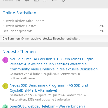
i
i
v
v
Online-Statistiken
e
e
Zurzeit aktive Mitglieder
0
S
S
Zurzeit aktive Gäste
218
t
t
Besucher gesamt
218
i
i
m
m
Die Summen können auch versteckte Besucher enthalten.
m
m
e
e
Neueste Themen
Neu: die FreeCAD Version 1.1.3 - ein reines Bugfix-
D
Release: Auf welche neuen Features wartet die
Community: viele Einblicke in die aktuelle Diskussion
Gestartet von d-hubs
29. Juli 2026
Antworten: 0
Software Allgemein
Neues SSD Benchmark Programm (AS SSD und
S
CrystalDiskMark Alternative)
Gestartet von SSD-Expert
21. Juli 2026
Antworten: 4
Festplatten, SSDs und optische Laufwerke
openSUSE webdav Telekom - Wie verbinden ?