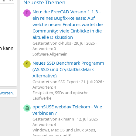
Neueste Themen
Neu: die FreeCAD Version 1.1.3 -
D
ein reines Bugfix-Release: Auf
welche neuen Features wartet die
l
Community: viele Einblicke in die
aktuelle Diskussion
Gestartet von d-hubs
29. Juli 2026
nn kann
Antworten: 0
Software Allgemein
Neues SSD Benchmark Programm
S
(AS SSD und CrystalDiskMark
Alternative)
Gestartet von SSD-Expert
21. Juli 2026
Antworten: 4
Festplatten, SSDs und optische
tworten.
Laufwerke
openSUSE webdav Telekom - Wie
verbinden ?
Gestartet von akimann
12. Juli 2026
Antworten: 4
Windows, Mac OS und Linux (Apps,
Anwendungen und B