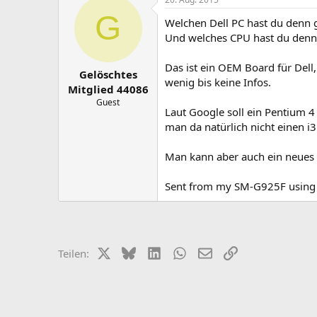
G
Welchen Dell PC hast du denn
Und welches CPU hast du denn 
Das ist ein OEM Board für Dell,
Gelöschtes
wenig bis keine Infos.
Mitglied 44086
Guest
Laut Google soll ein Pentium 
man da natürlich nicht einen i3
Man kann aber auch ein neues
Sent from my SM-G925F using
X (Twitter)
Bluesky
LinkedIn
WhatsApp
E-Mail
Link
Teilen: