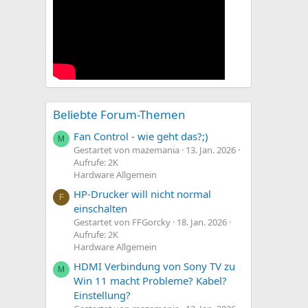
Beliebte Forum-Themen
Fan Control - wie geht das?;)
M
Gestartet von mazemania
13. Jan. 2026
Aufrufe: 2K
Hardware Allgemein
HP-Drucker will nicht normal
F
einschalten
Gestartet von FFGorcky
18. Jan. 2026
Aufrufe: 2K
Hardware Allgemein
HDMI Verbindung von Sony TV zu
M
Win 11 macht Probleme? Kabel?
Einstellung?