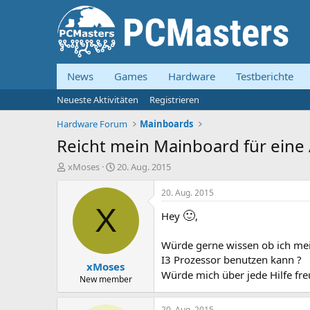
News
Games
Hardware
Testberichte
Neueste Aktivitäten
Registrieren
Hardware Forum
Mainboards
Reicht mein Mainboard für eine 
E
E
xMoses
20. Aug. 2015
r
r
s
s
20. Aug. 2015
t
t
X
🙂
Hey
,
e
e
l
l
l
l
Würde gerne wissen ob ich me
e
t
I3 Prozessor benutzen kann ?
xMoses
r
a
Würde mich über jede Hilfe fr
m
New member
20. Aug. 2015