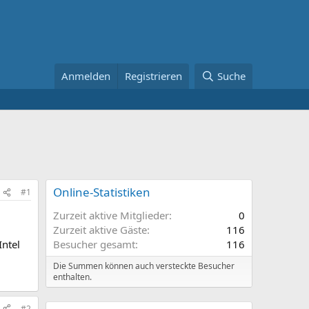
Anmelden
Registrieren
Suche
Online-Statistiken
#1
Zurzeit aktive Mitglieder
0
Zurzeit aktive Gäste
116
ntel
Besucher gesamt
116
Die Summen können auch versteckte Besucher
enthalten.
#2