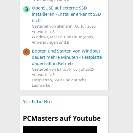
OpenSUSE auf externe SSD
installieren - Installer erkennt SSD
nicht
Gestartet von akimann
06. Juli 2026
Antworten: 3
Windows, Mac OS und Linux (Apps,
Anwendungen und B
Booten und Starten von Windows
B
dauert mehre Minuten - Festplatte
dauerhaft in Betrieb
Gestartet von Baltic76
05. Juli 2026
Antworten: 5
Festplatten, SSDs und optische
Laufwerke
Youtube Box
PCMasters auf Youtube