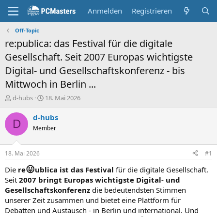
Anmelden
Registrieren
Off-Topic
re:publica: das Festival für die digitale
Gesellschaft. Seit 2007 Europas wichtigste
Digital- und Gesellschaftskonferenz - bis
Mittwoch in Berlin ...
E
E
d-hubs
18. Mai 2026
r
r
s
s
d-hubs
D
t
t
Member
e
e
l
l
l
l
18. Mai 2026
#1
e
t
r
a
😛
Die
re
ublica ist das Festival
für die digitale Gesellschaft.
m
Seit
2007 bringt Europas wichtigste Digital- und
Gesellschaftskonferenz
die bedeutendsten Stimmen
unserer Zeit zusammen und bietet eine Plattform für
Debatten und Austausch - in Berlin und international. Und