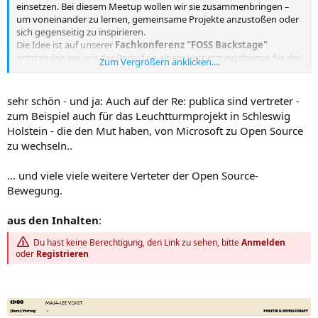
einsetzen. Bei diesem Meetup wollen wir sie zusammenbringen –
um voneinander zu lernen, gemeinsame Projekte anzustoßen oder
sich gegenseitig zu inspirieren.
Die Idee ist auf unserer
Fachkonferenz "FOSS Backstage"
entstanden wo uns der Bedarf an einem Vernetzungsformat für den
Zum Vergrößern anklicken....
öffentlichen Sektor immer wieder begegnet ist.
Du entwickelst Open Source im öffentlichen Auftrag, nutzt es in
deiner Organisation oder findest das Thema einfach spannend?
sehr schön - und ja: Auch auf der Re: publica sind vertreter -
Komm vorbei – wir freuen uns, dich kennenzulernen.
zum Beispiel auch für das Leuchtturmprojekt in Schleswig
Holstein - die den Mut haben, von Microsoft zu Open Source
zu wechseln..
... und viele viele weitere Verteter der Open Source-
Bewegung.
aus den Inhalten
:
Du hast keine Berechtigung, den Link zu sehen, bitte
Anmelden
oder
Registrieren