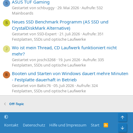
ASUS TUF Gaming
S
Gestartet von schbuggy
29. Mai 2026
Aufrufe: 532
Mainboards
Neues SSD Benchmark Programm (AS SSD und
S
CrystalDiskMark Alternative)
Gestartet von SSD-Expert
21. Juli 2026
Aufrufe: 351
Festplatten, SSDs und optische Laufwerke
Wo ist mein Thread, CD Laufwerk funktioniert nicht
J
mehr?
Gestartet von joschi3268
19. Juni 2026
Aufrufe: 335
Festplatten, SSDs und optische Laufwerke
Booten und Starten von Windows dauert mehre Minuten
B
- Festplatte dauerhaft in Betrieb
Gestartet von Baltic76
05. Juli 2026
Aufrufe: 324
Festplatten, SSDs und optische Laufwerke
Off-Topic
Obe
Kontakt
Datenschutz
Hilfe und Impressum
Start
R
Unt
S