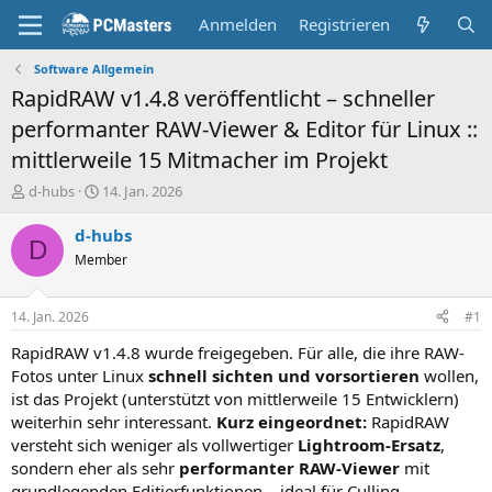
Anmelden
Registrieren
Software Allgemein
RapidRAW v1.4.8 veröffentlicht – schneller
performanter RAW-Viewer & Editor für Linux ::
mittlerweile 15 Mitmacher im Projekt
E
E
d-hubs
14. Jan. 2026
r
r
s
s
d-hubs
D
t
t
Member
e
e
l
l
l
l
14. Jan. 2026
#1
e
t
r
a
RapidRAW v1.4.8 wurde freigegeben. Für alle, die ihre RAW-
m
Fotos unter Linux
schnell sichten und vorsortieren
wollen,
ist das Projekt (unterstützt von mittlerweile 15 Entwicklern)
weiterhin sehr interessant.
Kurz eingeordnet:
RapidRAW
versteht sich weniger als vollwertiger
Lightroom-Ersatz
,
sondern eher als sehr
performanter RAW-Viewer
mit
grundlegenden Editierfunktionen – ideal für Culling,