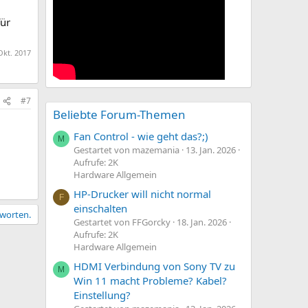
für
Okt. 2017
#7
Beliebte Forum-Themen
Fan Control - wie geht das?;)
M
Gestartet von mazemania
13. Jan. 2026
Aufrufe: 2K
Hardware Allgemein
HP-Drucker will nicht normal
F
einschalten
tworten.
Gestartet von FFGorcky
18. Jan. 2026
Aufrufe: 2K
Hardware Allgemein
HDMI Verbindung von Sony TV zu
M
Win 11 macht Probleme? Kabel?
Einstellung?