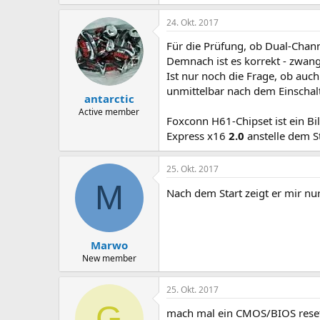
24. Okt. 2017
Für die Prüfung, ob Dual-Channe
Demnach ist es korrekt - zwan
Ist nur noch die Frage, ob auc
unmittelbar nach dem Einschal
antarctic
Active member
Foxconn H61-Chipset ist ein Bi
Express x16
2.0
anstelle dem 
25. Okt. 2017
M
Nach dem Start zeigt er mir n
Marwo
New member
25. Okt. 2017
G
mach mal ein CMOS/BIOS reset 