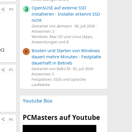
OpenSUSE auf externe SSD
#4
installieren - Installer erkennt SSD
nicht
Gestartet von akimann
06. Juli 2026
Antworten: 3
Windows, Mac OS und Linux (Apps,
Anwendungen und B
PCI
Booten und Starten von Windows
B
dauert mehre Minuten - Festplatte
dauerhaft in Betrieb
Gestartet von Baltic76
05. Juli 2026
#5
Antworten: 5
Festplatten, SSDs und optische
Laufwerke
Youtube Box
PCMasters auf Youtube
#6