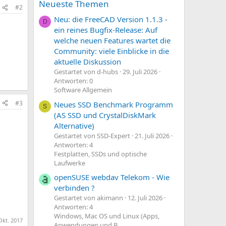
Neueste Themen
#2
Neu: die FreeCAD Version 1.1.3 -
D
ein reines Bugfix-Release: Auf
welche neuen Features wartet die
Community: viele Einblicke in die
aktuelle Diskussion
Gestartet von d-hubs
29. Juli 2026
Antworten: 0
Software Allgemein
#3
Neues SSD Benchmark Programm
S
(AS SSD und CrystalDiskMark
Alternative)
Gestartet von SSD-Expert
21. Juli 2026
Antworten: 4
Festplatten, SSDs und optische
Laufwerke
openSUSE webdav Telekom - Wie
verbinden ?
Gestartet von akimann
12. Juli 2026
Antworten: 4
Windows, Mac OS und Linux (Apps,
Okt. 2017
Anwendungen und B