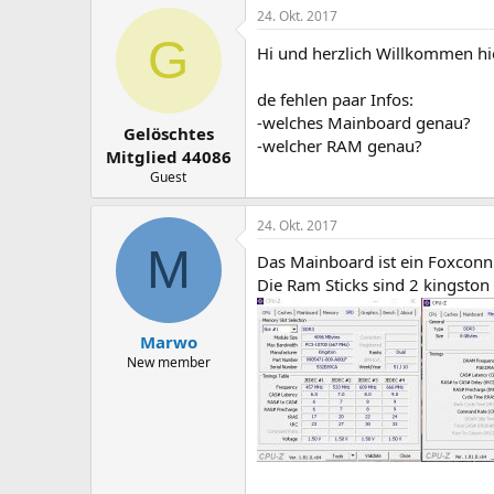
24. Okt. 2017
G
Hi und herzlich Willkommen h
de fehlen paar Infos:
-welches Mainboard genau?
Gelöschtes
-welcher RAM genau?
Mitglied 44086
Guest
24. Okt. 2017
M
Das Mainboard ist ein Foxcon
Die Ram Sticks sind 2 kingsto
Marwo
New member