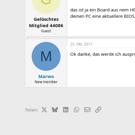
das ist ja ein Board aus nem H
deinen PC eine aktuellere BIOS
Gelöschtes
Mitglied 44086
Guest
25. Okt. 2017
M
Ok danke, das werde ich auspr
Marwo
New member
X (Twitter)
Bluesky
LinkedIn
WhatsApp
E-Mail
Link
Teilen: