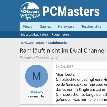
News
Games
Hardware
Testberichte
Neueste Aktivitäten
Registrieren
Hardware Forum
Mainboards
Ram läuft nicht im Dual Channel
E
E
Marwo
24. Okt. 2017
r
r
s
s
24. Okt. 2017
t
t
M
Moin Leute,
e
e
l
l
Ich bräuchte unbedingt eure H
l
l
beide Ram sticks drinne aber 
e
t
das es nur im Single anstatt im
Marwo
r
a
Ich habe schon so lange danach
m
New member
gefunden, was mir helfen könn