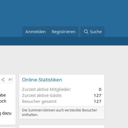
Anmelden
Registrieren
Suche
Online-Statistiken
#1
Zurzeit aktive Mitglieder
0
abe
Zurzeit aktive Gäste
127
noch
Besucher gesamt
127
Die Summen können auch versteckte Besucher
g dazu
enthalten.