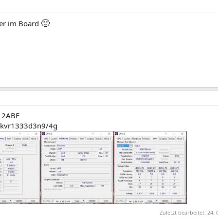
🙂
ier im Board
n 2ABF
n kvr1333d3n9/4g
Zuletzt bearbeitet:
24. 