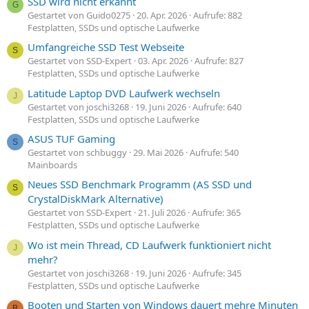
SSD wird nicht erkannt
G
Gestartet von Guido0275
20. Apr. 2026
Aufrufe: 882
Festplatten, SSDs und optische Laufwerke
Umfangreiche SSD Test Webseite
S
Gestartet von SSD-Expert
03. Apr. 2026
Aufrufe: 827
Festplatten, SSDs und optische Laufwerke
Latitude Laptop DVD Laufwerk wechseln
J
Gestartet von joschi3268
19. Juni 2026
Aufrufe: 640
Festplatten, SSDs und optische Laufwerke
ASUS TUF Gaming
S
Gestartet von schbuggy
29. Mai 2026
Aufrufe: 540
Mainboards
Neues SSD Benchmark Programm (AS SSD und
S
CrystalDiskMark Alternative)
Gestartet von SSD-Expert
21. Juli 2026
Aufrufe: 365
Festplatten, SSDs und optische Laufwerke
Wo ist mein Thread, CD Laufwerk funktioniert nicht
J
mehr?
Gestartet von joschi3268
19. Juni 2026
Aufrufe: 345
Festplatten, SSDs und optische Laufwerke
Booten und Starten von Windows dauert mehre Minuten
B