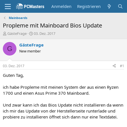
Anmelden
Registrieren
Mainboards
Propleme mit Mainboard Bios Update
E
E
GästeFrage
03. Dez. 2017
r
r
s
s
GästeFrage
G
t
t
New member
e
e
l
l
l
l
03. Dez. 2017
#1
e
t
r
a
Guten Tag,
m
ich habe Propleme mit meinen System der aus einen Ryzen
1700 und einen Asus Prime 370 Mainboard.
Und zwar kann ich das Bios Update nicht installieren da wenn
ich mir das Update von der Herstellerseite runterlade und
probiere zu installieren öffnet sich dann nur eine Textdatei.