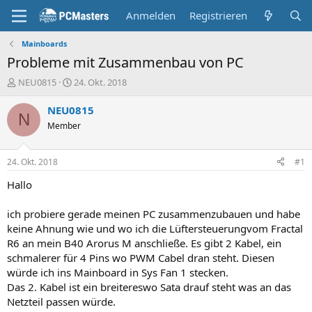
Anmelden
Registrieren
Mainboards
Probleme mit Zusammenbau von PC
E
E
NEU0815
24. Okt. 2018
r
r
s
s
NEU0815
N
t
t
Member
e
e
l
l
l
l
24. Okt. 2018
#1
e
t
r
a
Hallo
m
ich probiere gerade meinen PC zusammenzubauen und habe
keine Ahnung wie und wo ich die Lüftersteuerungvom Fractal
R6 an mein B40 Arorus M anschließe. Es gibt 2 Kabel, ein
schmalerer für 4 Pins wo PWM Cabel dran steht. Diesen
würde ich ins Mainboard in Sys Fan 1 stecken.
Das 2. Kabel ist ein breitereswo Sata drauf steht was an das
Netzteil passen würde.