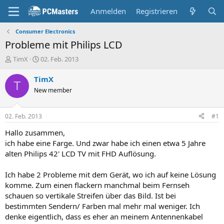
Anmelden
Registrieren
Consumer Electronics
Probleme mit Philips LCD
E
E
TimX
02. Feb. 2013
r
r
s
s
TimX
T
t
t
New member
e
e
l
l
l
l
02. Feb. 2013
#1
e
t
r
a
Hallo zusammen,
m
ich habe eine Farge. Und zwar habe ich einen etwa 5 Jahre
alten Philips 42' LCD TV mit FHD Auflösung.
Ich habe 2 Probleme mit dem Gerät, wo ich auf keine Lösung
komme. Zum einen flackern manchmal beim Fernseh
schauen so vertikale Streifen über das Bild. Ist bei
bestimmten Sendern/ Farben mal mehr mal weniger. Ich
denke eigentlich, dass es eher an meinem Antennenkabel