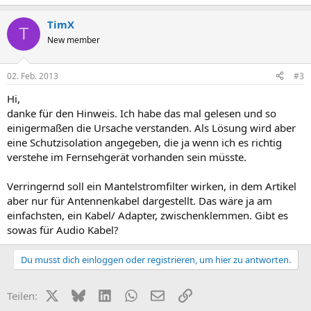
TimX
T
New member
02. Feb. 2013
#3
Hi,
danke für den Hinweis. Ich habe das mal gelesen und so
einigermaßen die Ursache verstanden. Als Lösung wird aber
eine Schutzisolation angegeben, die ja wenn ich es richtig
verstehe im Fernsehgerät vorhanden sein müsste.
Verringernd soll ein Mantelstromfilter wirken, in dem Artikel
aber nur für Antennenkabel dargestellt. Das wäre ja am
einfachsten, ein Kabel/ Adapter, zwischenklemmen. Gibt es
sowas für Audio Kabel?
Du musst dich einloggen oder registrieren, um hier zu antworten.
X (Twitter)
Bluesky
LinkedIn
WhatsApp
E-Mail
Link
Teilen: