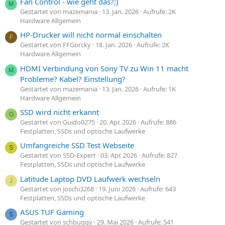
Fan Control - wie geht das?;)
M
Gestartet von mazemania
13. Jan. 2026
Aufrufe: 2K
Hardware Allgemein
HP-Drucker will nicht normal einschalten
F
Gestartet von FFGorcky
18. Jan. 2026
Aufrufe: 2K
Hardware Allgemein
HDMI Verbindung von Sony TV zu Win 11 macht
M
Probleme? Kabel? Einstellung?
Gestartet von mazemania
13. Jan. 2026
Aufrufe: 1K
Hardware Allgemein
SSD wird nicht erkannt
G
Gestartet von Guido0275
20. Apr. 2026
Aufrufe: 886
Festplatten, SSDs und optische Laufwerke
Umfangreiche SSD Test Webseite
S
Gestartet von SSD-Expert
03. Apr. 2026
Aufrufe: 827
Festplatten, SSDs und optische Laufwerke
Latitude Laptop DVD Laufwerk wechseln
J
Gestartet von joschi3268
19. Juni 2026
Aufrufe: 643
Festplatten, SSDs und optische Laufwerke
ASUS TUF Gaming
S
Gestartet von schbuggy
29. Mai 2026
Aufrufe: 541