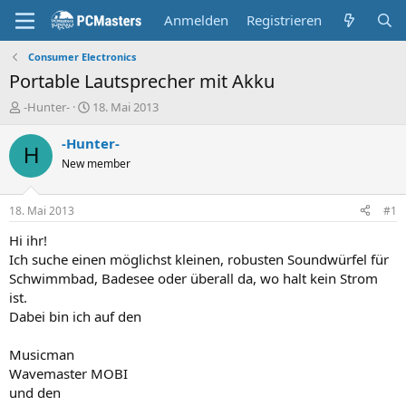
Anmelden
Registrieren
Consumer Electronics
Portable Lautsprecher mit Akku
E
E
-Hunter-
18. Mai 2013
r
r
s
s
-Hunter-
H
t
t
New member
e
e
l
l
l
l
18. Mai 2013
#1
e
t
r
a
Hi ihr!
m
Ich suche einen möglichst kleinen, robusten Soundwürfel für
Schwimmbad, Badesee oder überall da, wo halt kein Strom
ist.
Dabei bin ich auf den
Musicman
Wavemaster MOBI
und den