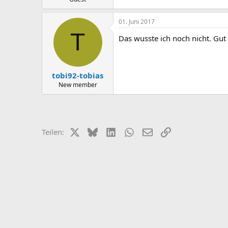
01. Juni 2017
T
Das wusste ich noch nicht. Gut
tobi92-tobias
New member
X (Twitter)
Bluesky
LinkedIn
WhatsApp
E-Mail
Link
Teilen: