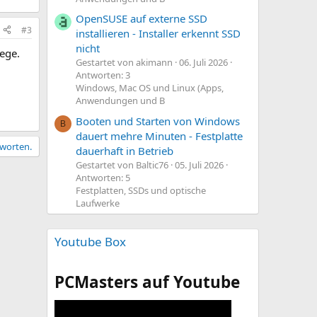
OpenSUSE auf externe SSD
#3
installieren - Installer erkennt SSD
nicht
Wege.
Gestartet von akimann
06. Juli 2026
Antworten: 3
Windows, Mac OS und Linux (Apps,
Anwendungen und B
Booten und Starten von Windows
B
dauert mehre Minuten - Festplatte
tworten.
dauerhaft in Betrieb
Gestartet von Baltic76
05. Juli 2026
Antworten: 5
Festplatten, SSDs und optische
Laufwerke
Youtube Box
PCMasters auf Youtube