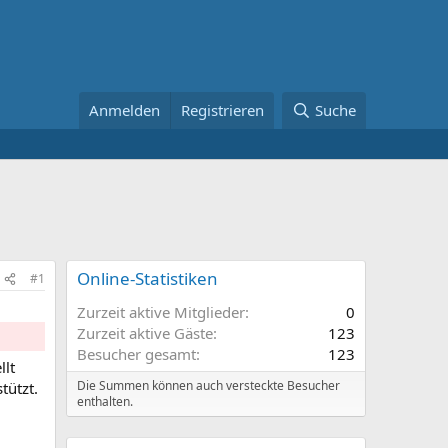
Anmelden
Registrieren
Suche
Online-Statistiken
#1
Zurzeit aktive Mitglieder
0
Zurzeit aktive Gäste
123
Besucher gesamt
123
llt
Die Summen können auch versteckte Besucher
tützt.
enthalten.