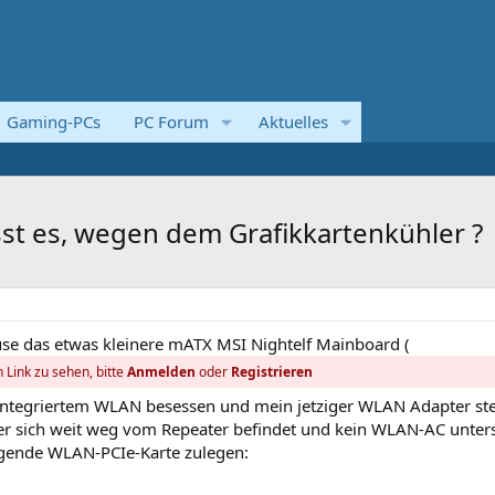
Gaming-PCs
PC Forum
Aktuelles
st es, wegen dem Grafikkartenkühler ?
se das etwas kleinere mATX MSI Nightelf Mainboard (
 Link zu sehen, bitte
Anmelden
oder
Registrieren
 integriertem WLAN besessen und mein jetziger WLAN Adapter ste
er sich weit weg vom Repeater befindet und kein WLAN-AC unters
lgende WLAN-PCIe-Karte zulegen: