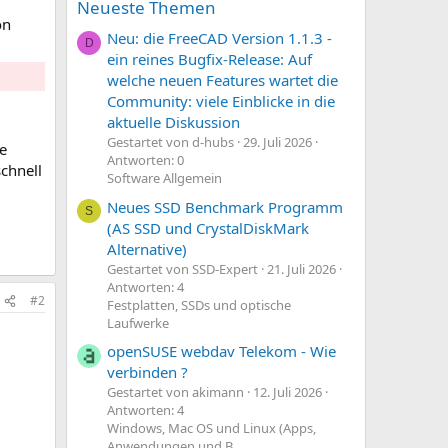
Neueste Themen
on
Neu: die FreeCAD Version 1.1.3 -
D
ein reines Bugfix-Release: Auf
welche neuen Features wartet die
Community: viele Einblicke in die
aktuelle Diskussion
Gestartet von d-hubs
29. Juli 2026
e
Antworten: 0
schnell
Software Allgemein
Neues SSD Benchmark Programm
S
(AS SSD und CrystalDiskMark
Alternative)
Gestartet von SSD-Expert
21. Juli 2026
Antworten: 4
#2
Festplatten, SSDs und optische
Laufwerke
openSUSE webdav Telekom - Wie
verbinden ?
Gestartet von akimann
12. Juli 2026
Antworten: 4
Windows, Mac OS und Linux (Apps,
Anwendungen und B