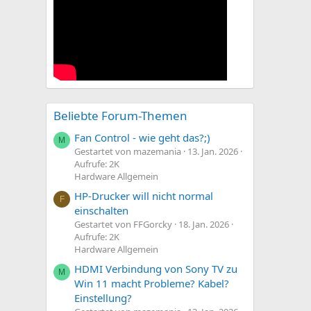
Beliebte Forum-Themen
Fan Control - wie geht das?;)
M
Gestartet von mazemania
13. Jan. 2026
Aufrufe: 2K
Hardware Allgemein
HP-Drucker will nicht normal
F
einschalten
Gestartet von FFGorcky
18. Jan. 2026
Aufrufe: 2K
Hardware Allgemein
HDMI Verbindung von Sony TV zu
M
Win 11 macht Probleme? Kabel?
Einstellung?