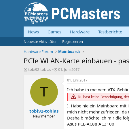
News
Games
Hardware
Testberichte
Neueste Aktivitäten
Registrieren
Hardware Forum
Mainboards
PCIe WLAN-Karte einbauen - pas
E
E
tobi92-tobias
01. Juni 2017
r
r
s
s
01. Juni 2017
t
t
T
Ich habe in meinem ATX-Gehäu
e
e
l
l
Du hast keine Berechtigung, den
l
l
e
t
). Habe nie ein Mainboard mit
tobi92-tobias
r
a
mich nicht mehr zufrieden, da 
m
New member
Deshalb möchte ich mir die fo
Asus PCE-AC88 AC3100