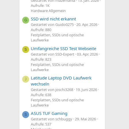
Gestartet von mazemania
13. Jan. 2026
Aufrufe: 1K
Hardware Allgemein
SSD wird nicht erkannt
G
Gestartet von Guido0275
20. Apr. 2026
Aufrufe: 880
Festplatten, SSDs und optische
Laufwerke
Umfangreiche SSD Test Webseite
S
Gestartet von SSD-Expert
03. Apr. 2026
Aufrufe: 823
Festplatten, SSDs und optische
Laufwerke
Latitude Laptop DVD Laufwerk
J
wechseln
Gestartet von joschi3268
19. Juni 2026
Aufrufe: 638
Festplatten, SSDs und optische
Laufwerke
ASUS TUF Gaming
S
Gestartet von schbuggy
29. Mai 2026
Aufrufe: 537