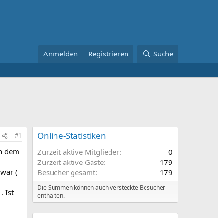
Anmelden
Registrieren
Suche
Online-Statistiken
#1
ch dem
Zurzeit aktive Mitglieder
0
Zurzeit aktive Gäste
179
 war (
Besucher gesamt
179
Die Summen können auch versteckte Besucher
. Ist
enthalten.