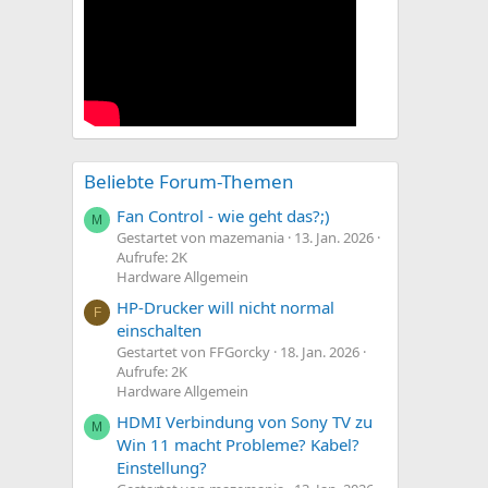
Beliebte Forum-Themen
Fan Control - wie geht das?;)
M
Gestartet von mazemania
13. Jan. 2026
Aufrufe: 2K
Hardware Allgemein
HP-Drucker will nicht normal
F
einschalten
Gestartet von FFGorcky
18. Jan. 2026
Aufrufe: 2K
Hardware Allgemein
HDMI Verbindung von Sony TV zu
M
Win 11 macht Probleme? Kabel?
Einstellung?