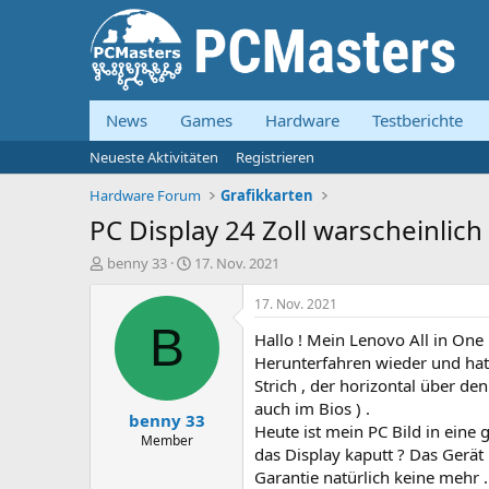
News
Games
Hardware
Testberichte
Neueste Aktivitäten
Registrieren
Hardware Forum
Grafikkarten
PC Display 24 Zoll warscheinlich 
E
E
benny 33
17. Nov. 2021
r
r
s
s
17. Nov. 2021
t
t
B
Hallo ! Mein Lenovo All in One
e
e
l
l
Herunterfahren wieder und hat
l
l
Strich , der horizontal über de
e
t
auch im Bios ) .
benny 33
r
a
Heute ist mein PC Bild in eine 
m
Member
das Display kaputt ? Das Gerät i
Garantie natürlich keine mehr .