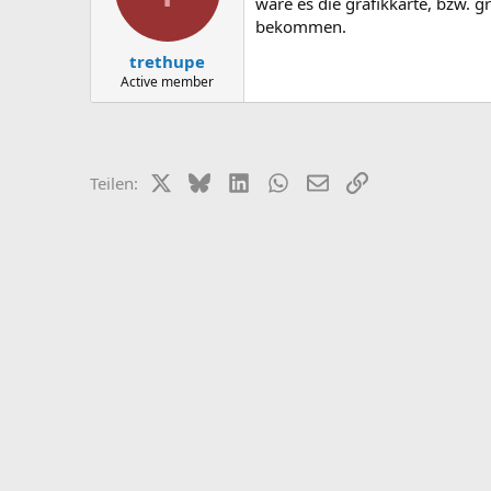
wäre es die grafikkarte, bzw. g
bekommen.
trethupe
Active member
X (Twitter)
Bluesky
LinkedIn
WhatsApp
E-Mail
Link
Teilen: