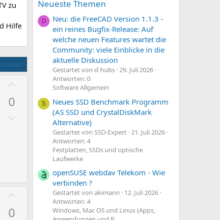
Neueste Themen
TV zu
Neu: die FreeCAD Version 1.1.3 -
D
d Hilfe
ein reines Bugfix-Release: Auf
welche neuen Features wartet die
Community: viele Einblicke in die
aktuelle Diskussion
rtieren
Gestartet von d-hubs
29. Juli 2026
Antworten: 0
P
Software Allgemein
o
0
Neues SSD Benchmark Programm
s
S
(AS SSD und CrystalDiskMark
N
i
Alternative)
e
t
Gestartet von SSD-Expert
21. Juli 2026
g
i
Antworten: 4
a
Festplatten, SSDs und optische
v
Laufwerke
t
e
openSUSE webdav Telekom - Wie
i
S
verbinden ?
v
t
P
Gestartet von akimann
12. Juli 2026
e
i
Antworten: 4
o
S
0
m
Windows, Mac OS und Linux (Apps,
s
Anwendungen und B