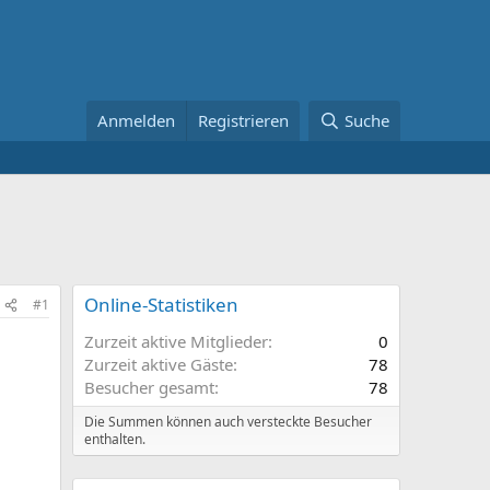
Anmelden
Registrieren
Suche
Online-Statistiken
#1
Zurzeit aktive Mitglieder
0
Zurzeit aktive Gäste
78
Besucher gesamt
78
Die Summen können auch versteckte Besucher
enthalten.