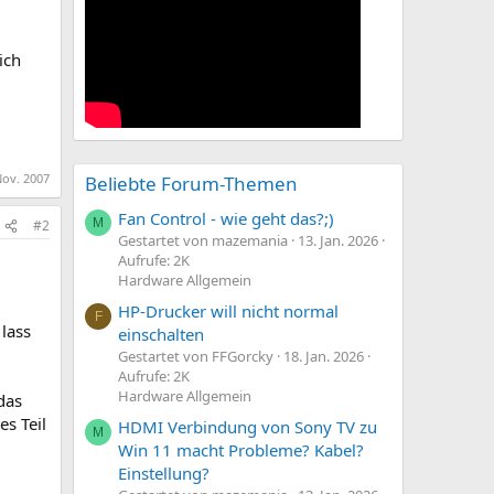
ich
Nov. 2007
Beliebte Forum-Themen
Fan Control - wie geht das?;)
M
#2
Gestartet von mazemania
13. Jan. 2026
Aufrufe: 2K
Hardware Allgemein
HP-Drucker will nicht normal
F
 lass
einschalten
Gestartet von FFGorcky
18. Jan. 2026
Aufrufe: 2K
Hardware Allgemein
das
es Teil
HDMI Verbindung von Sony TV zu
M
Win 11 macht Probleme? Kabel?
Einstellung?