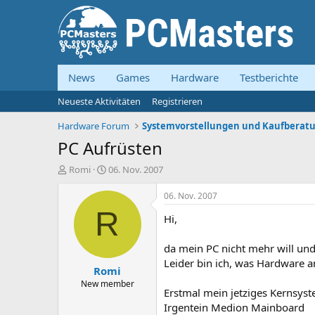
News
Games
Hardware
Testberichte
Neueste Aktivitäten
Registrieren
Hardware Forum
PC Aufrüsten
E
E
Romi
06. Nov. 2007
r
r
s
s
06. Nov. 2007
t
t
R
Hi,
e
e
l
l
l
l
da mein PC nicht mehr will und
e
t
Leider bin ich, was Hardware an
Romi
r
a
m
New member
Erstmal mein jetziges Kernsyst
Irgentein Medion Mainboard