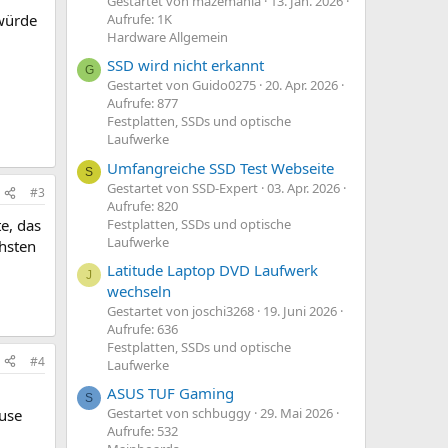
Gestartet von mazemania
13. Jan. 2026
Aufrufe: 1K
 würde
Hardware Allgemein
SSD wird nicht erkannt
G
Gestartet von Guido0275
20. Apr. 2026
Aufrufe: 877
Festplatten, SSDs und optische
Laufwerke
Umfangreiche SSD Test Webseite
S
Gestartet von SSD-Expert
03. Apr. 2026
#3
Aufrufe: 820
Festplatten, SSDs und optische
e, das
Laufwerke
chsten
Latitude Laptop DVD Laufwerk
J
wechseln
Gestartet von joschi3268
19. Juni 2026
Aufrufe: 636
Festplatten, SSDs und optische
#4
Laufwerke
ASUS TUF Gaming
S
Gestartet von schbuggy
29. Mai 2026
äuse
Aufrufe: 532