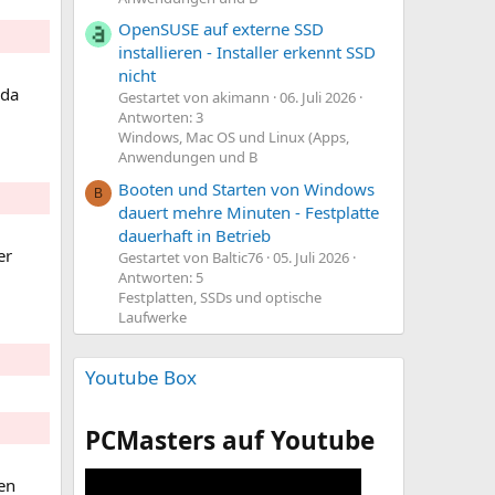
OpenSUSE auf externe SSD
installieren - Installer erkennt SSD
nicht
 da
Gestartet von akimann
06. Juli 2026
Antworten: 3
Windows, Mac OS und Linux (Apps,
Anwendungen und B
Booten und Starten von Windows
B
dauert mehre Minuten - Festplatte
dauerhaft in Betrieb
er
Gestartet von Baltic76
05. Juli 2026
Antworten: 5
Festplatten, SSDs und optische
Laufwerke
Youtube Box
PCMasters auf Youtube
en