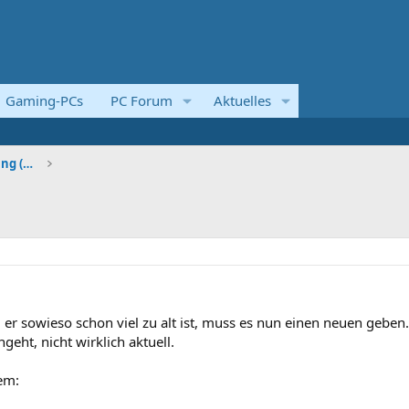
Gaming-PCs
PC Forum
Aktuelles
Systemvorstellungen und Kaufberatung (Komplettsyst
 er sowieso schon viel zu alt ist, muss es nun einen neuen geben.
geht, nicht wirklich aktuell.
em: