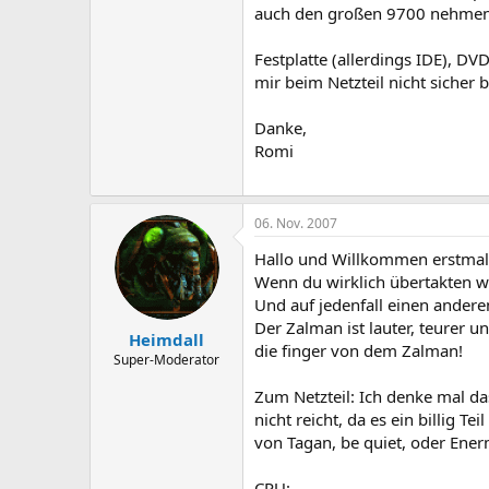
auch den großen 9700 nehmen,
Festplatte (allerdings IDE), DV
mir beim Netzteil nicht sicher
Danke,
Romi
06. Nov. 2007
Hallo und Willkommen erstmal
Wenn du wirklich übertakten wi
Und auf jedenfall einen anderen
Der Zalman ist lauter, teurer u
Heimdall
die finger von dem Zalman!
Super-Moderator
Zum Netzteil: Ich denke mal das
nicht reicht, da es ein billig Te
von Tagan, be quiet, oder Ener
CPU: