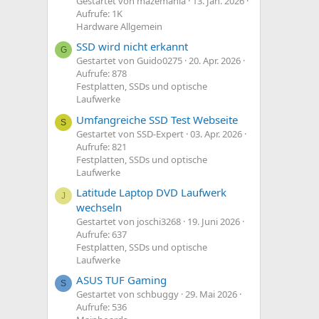
Gestartet von mazemania
13. Jan. 2026
Aufrufe: 1K
Hardware Allgemein
SSD wird nicht erkannt
G
Gestartet von Guido0275
20. Apr. 2026
Aufrufe: 878
Festplatten, SSDs und optische
Laufwerke
Umfangreiche SSD Test Webseite
S
Gestartet von SSD-Expert
03. Apr. 2026
Aufrufe: 821
Festplatten, SSDs und optische
Laufwerke
Latitude Laptop DVD Laufwerk
J
wechseln
Gestartet von joschi3268
19. Juni 2026
Aufrufe: 637
Festplatten, SSDs und optische
Laufwerke
ASUS TUF Gaming
S
Gestartet von schbuggy
29. Mai 2026
Aufrufe: 536