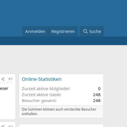
Anmelden
Registrieren
Suche
Online-Statistiken
#1
eser
Zurzeit aktive Mitglieder
0
Zurzeit aktive Gäste
248
Besucher gesamt
248
Die Summen können auch versteckte Besucher
enthalten.
#2