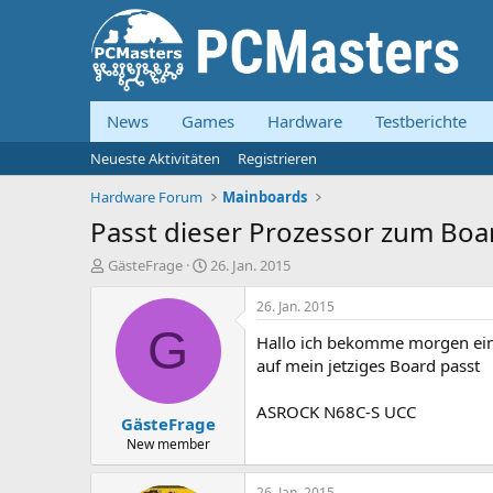
News
Games
Hardware
Testberichte
Neueste Aktivitäten
Registrieren
Hardware Forum
Mainboards
Passt dieser Prozessor zum Boa
E
E
GästeFrage
26. Jan. 2015
r
r
s
s
26. Jan. 2015
t
t
G
Hallo ich bekomme morgen ein
e
e
l
l
auf mein jetziges Board passt
l
l
e
t
ASROCK N68C-S UCC
GästeFrage
r
a
m
New member
26. Jan. 2015