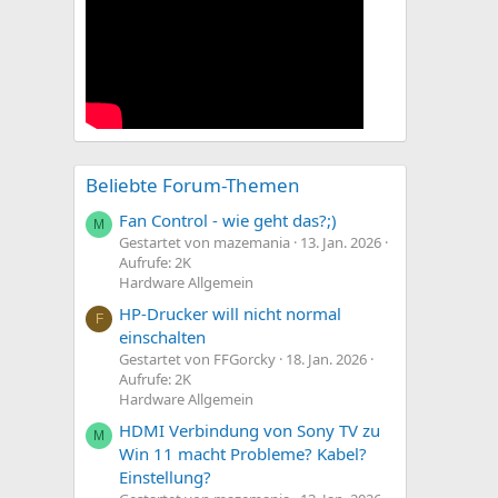
Beliebte Forum-Themen
Fan Control - wie geht das?;)
M
Gestartet von mazemania
13. Jan. 2026
Aufrufe: 2K
Hardware Allgemein
HP-Drucker will nicht normal
F
einschalten
Gestartet von FFGorcky
18. Jan. 2026
Aufrufe: 2K
Hardware Allgemein
HDMI Verbindung von Sony TV zu
M
Win 11 macht Probleme? Kabel?
Einstellung?