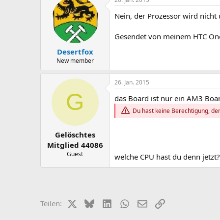
Nein, der Prozessor wird nicht 
Gesendet von meinem HTC On
Desertfox
New member
26. Jan. 2015
G
das Board ist nur ein AM3 Boa
Du hast keine Berechtigung, den
Gelöschtes
Mitglied 44086
Guest
welche CPU hast du denn jetzt?
X (Twitter)
Bluesky
LinkedIn
WhatsApp
E-Mail
Link
Teilen: