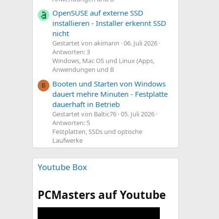
OpenSUSE auf externe SSD
installieren - Installer erkennt SSD
nicht
Gestartet von akimann
06. Juli 2026
Antworten: 3
Windows, Mac OS und Linux (Apps,
Anwendungen und B
Booten und Starten von Windows
B
dauert mehre Minuten - Festplatte
dauerhaft in Betrieb
Gestartet von Baltic76
05. Juli 2026
Antworten: 5
Festplatten, SSDs und optische
Laufwerke
Youtube Box
PCMasters auf Youtube