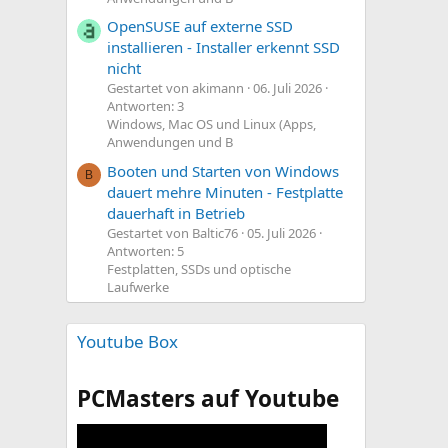
OpenSUSE auf externe SSD
installieren - Installer erkennt SSD
nicht
Gestartet von akimann
06. Juli 2026
Antworten: 3
Windows, Mac OS und Linux (Apps,
Anwendungen und B
Booten und Starten von Windows
B
dauert mehre Minuten - Festplatte
dauerhaft in Betrieb
Gestartet von Baltic76
05. Juli 2026
Antworten: 5
Festplatten, SSDs und optische
Laufwerke
Youtube Box
PCMasters auf Youtube