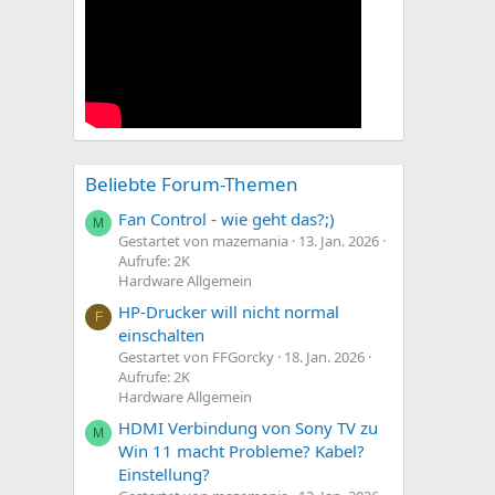
Beliebte Forum-Themen
Fan Control - wie geht das?;)
M
Gestartet von mazemania
13. Jan. 2026
Aufrufe: 2K
Hardware Allgemein
HP-Drucker will nicht normal
F
einschalten
Gestartet von FFGorcky
18. Jan. 2026
Aufrufe: 2K
Hardware Allgemein
HDMI Verbindung von Sony TV zu
M
Win 11 macht Probleme? Kabel?
Einstellung?