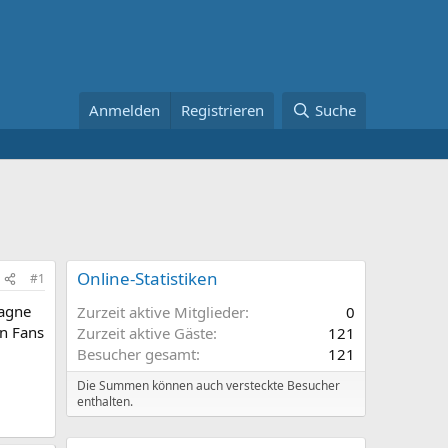
Anmelden
Registrieren
Suche
Online-Statistiken
#1
pagne
Zurzeit aktive Mitglieder
0
en Fans
Zurzeit aktive Gäste
121
Besucher gesamt
121
Die Summen können auch versteckte Besucher
enthalten.