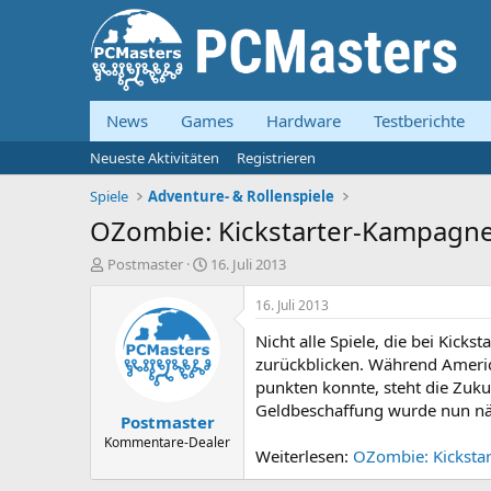
News
Games
Hardware
Testberichte
Neueste Aktivitäten
Registrieren
Spiele
Adventure- & Rollenspiele
OZombie: Kickstarter-Kampagne
E
E
Postmaster
16. Juli 2013
r
r
s
s
16. Juli 2013
t
t
Nicht alle Spiele, die bei Kick
e
e
l
l
zurückblicken. Während America
l
l
punkten konnte, steht die Zuk
e
t
Geldbeschaffung wurde nun näm
Postmaster
r
a
m
Kommentare-Dealer
Weiterlesen:
OZombie: Kicksta