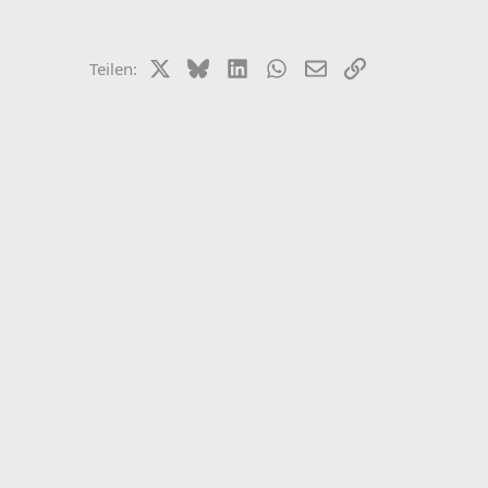
X (Twitter)
Bluesky
LinkedIn
WhatsApp
E-Mail
Link
Teilen: