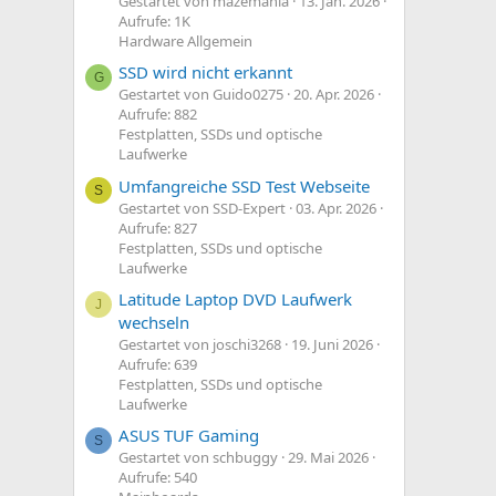
Gestartet von mazemania
13. Jan. 2026
Aufrufe: 1K
Hardware Allgemein
SSD wird nicht erkannt
G
Gestartet von Guido0275
20. Apr. 2026
Aufrufe: 882
Festplatten, SSDs und optische
Laufwerke
Umfangreiche SSD Test Webseite
S
Gestartet von SSD-Expert
03. Apr. 2026
Aufrufe: 827
Festplatten, SSDs und optische
Laufwerke
Latitude Laptop DVD Laufwerk
J
wechseln
Gestartet von joschi3268
19. Juni 2026
Aufrufe: 639
Festplatten, SSDs und optische
Laufwerke
ASUS TUF Gaming
S
Gestartet von schbuggy
29. Mai 2026
Aufrufe: 540