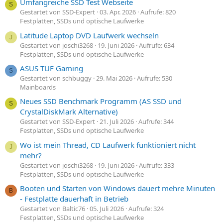
Umfangreiche SSD Test Webseite
S
Gestartet von SSD-Expert
03. Apr. 2026
Aufrufe: 820
Festplatten, SSDs und optische Laufwerke
Latitude Laptop DVD Laufwerk wechseln
J
Gestartet von joschi3268
19. Juni 2026
Aufrufe: 634
Festplatten, SSDs und optische Laufwerke
ASUS TUF Gaming
S
Gestartet von schbuggy
29. Mai 2026
Aufrufe: 530
Mainboards
Neues SSD Benchmark Programm (AS SSD und
S
CrystalDiskMark Alternative)
Gestartet von SSD-Expert
21. Juli 2026
Aufrufe: 344
Festplatten, SSDs und optische Laufwerke
Wo ist mein Thread, CD Laufwerk funktioniert nicht
J
mehr?
Gestartet von joschi3268
19. Juni 2026
Aufrufe: 333
Festplatten, SSDs und optische Laufwerke
Booten und Starten von Windows dauert mehre Minuten
B
- Festplatte dauerhaft in Betrieb
Gestartet von Baltic76
05. Juli 2026
Aufrufe: 324
Festplatten, SSDs und optische Laufwerke