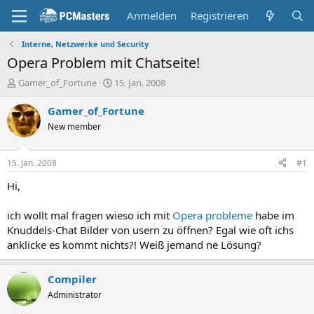
Anmelden
Registrieren
Interne, Netzwerke und Security
Opera Problem mit Chatseite!
E
E
Gamer_of_Fortune
15. Jan. 2008
r
r
s
s
Gamer_of_Fortune
t
t
New member
e
e
l
l
l
l
15. Jan. 2008
#1
e
t
r
a
Hi,
m
ich wollt mal fragen wieso ich mit
Opera probleme
habe im
Knuddels-Chat Bilder von usern zu öffnen? Egal wie oft ichs
anklicke es kommt nichts?! Weiß jemand ne Lösung?
Compiler
Administrator