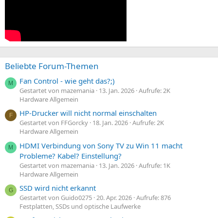
Beliebte Forum-Themen
Fan Control - wie geht das?;)
M
Gestartet von mazemania
13. Jan. 2026
Aufrufe: 2K
Hardware Allgemein
HP-Drucker will nicht normal einschalten
F
Gestartet von FFGorcky
18. Jan. 2026
Aufrufe: 2K
Hardware Allgemein
HDMI Verbindung von Sony TV zu Win 11 macht
M
Probleme? Kabel? Einstellung?
Gestartet von mazemania
13. Jan. 2026
Aufrufe: 1K
Hardware Allgemein
SSD wird nicht erkannt
G
Gestartet von Guido0275
20. Apr. 2026
Aufrufe: 876
Festplatten, SSDs und optische Laufwerke