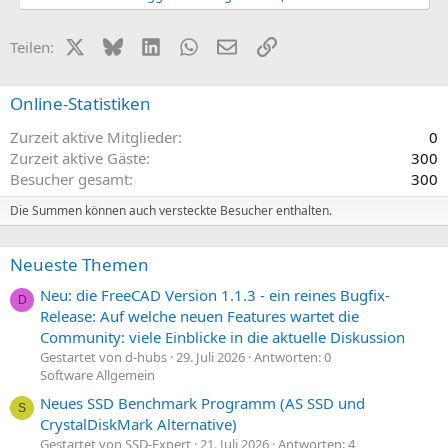
X (Twitter)
Bluesky
LinkedIn
WhatsApp
E-Mail
Link
Teilen:
Online-Statistiken
Zurzeit aktive Mitglieder
0
Zurzeit aktive Gäste
300
Besucher gesamt
300
Die Summen können auch versteckte Besucher enthalten.
Neueste Themen
Neu: die FreeCAD Version 1.1.3 - ein reines Bugfix-
D
Release: Auf welche neuen Features wartet die
Community: viele Einblicke in die aktuelle Diskussion
Gestartet von d-hubs
29. Juli 2026
Antworten: 0
Software Allgemein
Neues SSD Benchmark Programm (AS SSD und
S
CrystalDiskMark Alternative)
Gestartet von SSD-Expert
21. Juli 2026
Antworten: 4