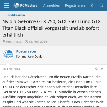
Anmelden
Registrieren
Grafikkarten
Nvidia GeForce GTX 750, GTX 750 Ti und GTX
Titan Black offiziell vorgestellt und ab sofort
erhältlich
E
E
Postmaster
18. Feb. 2014
r
r
s
s
Postmaster
t
t
Kommentare-Dealer
e
e
l
l
l
l
18. Feb. 2014
#1
e
t
r
a
Endlich hat das Rätselraten um die neuen Nvidia-Karten, die
m
auf der "Maxwell"-Architektur basieren, ein Ende. Um Punkt
15:00 Uhr deutscher Zeit haben zahlreiche Hersteller ihre
GeForce GTX 750 und GTX 750 Ti-Modelle in verschiedenen
Ausführungen angekündigt. Wir zeigen euch, welche Karten
es gibt und was sie kosten sollen. Ebenfalls das Licht der Welt
erblickt hat, wie bereits erwartet, auch das neue Single-GPU-