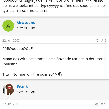
looooool ich sagte ja der is kein dorfpromi mehr ^^ @ erazor
der is weltbekannt der typ eyyyyy ich find das sooo genial der
typ is am arsch muhahaha
Abwesend
A
New member
22. Juni 2005
#19
^^ROoooooOOLF....
Mann das wird bestimmt eine glänzende Kariere in der Porno
Industrie...
😀
Titwl: Norman on Fire oder so^^
Bitnik
New member
22. Juni 2005
#20