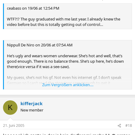
ceabass on 19/06 at 12:54 PM
WTF?!? The guy graduated with me last year. I already knew the
video before but this is totally getting out of control…
Nippull De Niro on 20/06 at 07:54 AM
He’s ugly and wears women underwear. She’s hot and well, that’s
good enough. There is no balance there. She’s up here, he’s down
there(vice versa if it was a see-saw).
My guess, she’s not his gf. Not even his internet gf. I don’t speak
German so I can’t read the story(nor care enough to get it
Zum Vergrößern anklicken....
translated) but the rules apply everywhere. He’s not in her league
and she’s not his gf.
kifferjack
K
New member
21. Juni 2005
#18