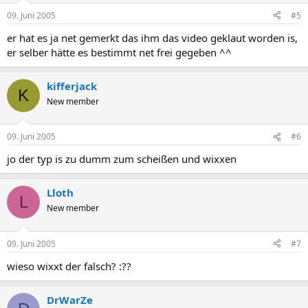
09. Juni 2005
#5
er hat es ja net gemerkt das ihm das video geklaut worden is,
er selber hätte es bestimmt net frei gegeben ^^
kifferjack
K
New member
09. Juni 2005
#6
jo der typ is zu dumm zum scheißen und wixxen
Lloth
L
New member
09. Juni 2005
#7
wieso wixxt der falsch? :??
DrWarZe