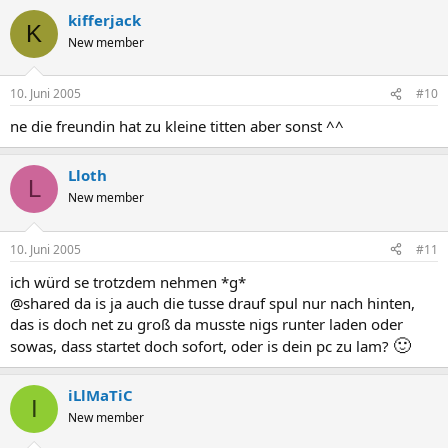
kifferjack
K
New member
10. Juni 2005
#10
ne die freundin hat zu kleine titten aber sonst ^^
Lloth
L
New member
10. Juni 2005
#11
ich würd se trotzdem nehmen *g*
@shared da is ja auch die tusse drauf spul nur nach hinten,
das is doch net zu groß da musste nigs runter laden oder
🙂
sowas, dass startet doch sofort, oder is dein pc zu lam?
iLlMaTiC
I
New member