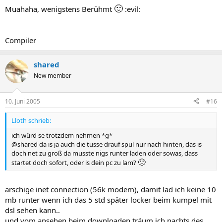
🙂
Muahaha, wenigstens Berühmt
:evil:
Compiler
shared
New member
10. Juni 2005
#16
Lloth schrieb:
ich würd se trotzdem nehmen *g*
@shared da is ja auch die tusse drauf spul nur nach hinten, das is
doch net zu groß da musste nigs runter laden oder sowas, dass
🙂
startet doch sofort, oder is dein pc zu lam?
arschige inet connection (56k modem), damit lad ich keine 10
mb runter wenn ich das 5 std später locker beim kumpel mit
dsl sehen kann..
und vom ansehen beim downloaden träum ich nachts des