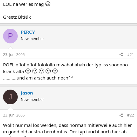
😀
LOL na wer es mag
Greetz BitNik
PERCY
P
New member
23. Juni 2005
#21
ROFLlofloflofloflfololollo mwahahahah der typ iss soooooo
🙂
🙂
🙂
🙂
🙂
kränk alta
...........und am arsch auch noch^^
Jason
J
New member
23. Juni 2005
#22
Wollt nur mal los werden, dass norman mitlerweile auch hier
in good old austria berühmt is. Der typ taucht auch hier ab