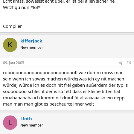
Echt krass, sowasist echt übel, er ist bei allen sicher ne
Witzfigu nun *lol*
Compiler
kifferjack
K
New member
09. Juni 2005
#4
roooooooooooooooooooooooooofl wie dumm muss man
sein wenn ich sowas machen würde(was ich ey nit machen
würde) würde ich es doch nit frei geben außerdem der typ is
soooooooo schlecht der is so fett dass er kleine titten hat
muahahahaha ich komm nit drauf fit altaaaaaa so ein depp
man man man gibt es bescheurte inner welt
Lloth
L
New member