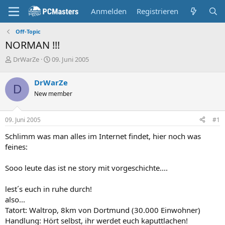
Anmelden
Registrieren
Off-Topic
NORMAN !!!
E
E
DrWarZe
09. Juni 2005
r
r
s
s
DrWarZe
t
t
D
New member
e
e
l
l
l
l
09. Juni 2005
#1
e
t
r
a
Schlimm was man alles im Internet findet, hier noch was
m
feines:
Sooo leute das ist ne story mit vorgeschichte....
lest´s euch in ruhe durch!
also...
Tatort: Waltrop, 8km von Dortmund (30.000 Einwohner)
Handlung: Hört selbst, ihr werdet euch kaputtlachen!