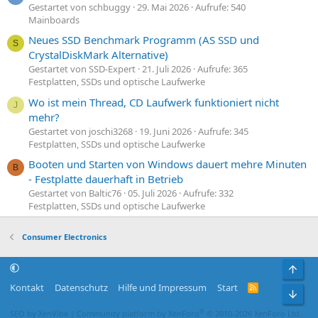
Gestartet von schbuggy
29. Mai 2026
Aufrufe: 540
Mainboards
Neues SSD Benchmark Programm (AS SSD und
S
CrystalDiskMark Alternative)
Gestartet von SSD-Expert
21. Juli 2026
Aufrufe: 365
Festplatten, SSDs und optische Laufwerke
Wo ist mein Thread, CD Laufwerk funktioniert nicht
J
mehr?
Gestartet von joschi3268
19. Juni 2026
Aufrufe: 345
Festplatten, SSDs und optische Laufwerke
Booten und Starten von Windows dauert mehre Minuten
B
- Festplatte dauerhaft in Betrieb
Gestartet von Baltic76
05. Juli 2026
Aufrufe: 332
Festplatten, SSDs und optische Laufwerke
Consumer Electronics
Obe
Kontakt
Datenschutz
Hilfe und Impressum
Start
R
Unt
S
S
®
SEO by XenVibe
|
Community platform by XenForo
© 2010-2026 XenForo Ltd.