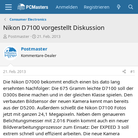
Anmelden
Registrieren
Consumer Electronics
Nikon D7100 vorgestellt Diskussion
E
E
Postmaster
21. Feb. 2013
r
r
s
s
Postmaster
t
t
Kommentare-Dealer
e
e
l
l
l
l
21. Feb. 2013
#1
e
t
r
a
Die Nikon D7000 bekommt endlich einen bis dato lang
m
ersehnten Nachfolger: Die 675 Gramm leichte D7100 soll der
D300s Beine machen und in der gleichen Klasse spielen. Den
verbauten Bildsensor der neuen Kamera kennt man bereits
aus der D5200. Außerdem schießt die Nikon D7100 Fotos
jetzt mit ganzen 24,1 Megapixeln. Neben dem genaueren
Belichtungsmesser mit 2.016 Pixeln kommt auch ein neuer
Bildverarbeitungsprozessor zum Einsatz: Der EXPEED 3 soll
extrem schnell und effizient arbeiten. Die neue Kamera