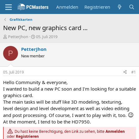
Anmelden
Registrieren
Grafikkarten
New PC, new graphics card ...
E
E
PetterJhon
05. Juli 2019
r
r
s
s
PetterJhon
P
t
t
New member
e
e
l
l
l
l
05. Juli 2019
#1
e
t
r
a
Hello Community & everyone,
m
I wanted to build a new PC soon and I'm looking for a suitable
graphics card.
The main tasks will be stuff like 3D modeling, texturing,
level design and level development as well as video editing
😉
and post processing. Of course, I want to play with it, too.
At the moment, I tend to be the HD7950.
Du hast keine Berechtigung, den Link zu sehen, bitte
Anmelden
oder
Registrieren