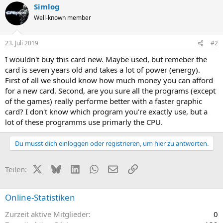
Simlog
Well-known member
23. Juli 2019
#2
I wouldn't buy this card new. Maybe used, but remeber the
card is seven years old and takes a lot of power (energy).
First of all we should know how much money you can afford
for a new card. Second, are you sure all the programs (except
of the games) really performe better with a faster graphic
card? I don't know which program you're exactly use, but a
lot of these programms use primarly the CPU.
Du musst dich einloggen oder registrieren, um hier zu antworten.
X (Twitter)
Bluesky
LinkedIn
WhatsApp
E-Mail
Link
Teilen:
Online-Statistiken
Zurzeit aktive Mitglieder
0