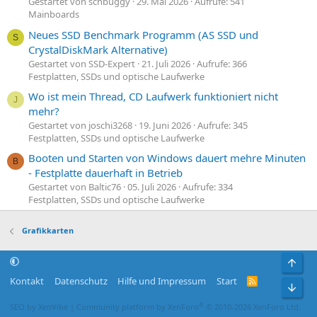
Gestartet von schbuggy
29. Mai 2026
Aufrufe: 541
Mainboards
Neues SSD Benchmark Programm (AS SSD und
S
CrystalDiskMark Alternative)
Gestartet von SSD-Expert
21. Juli 2026
Aufrufe: 366
Festplatten, SSDs und optische Laufwerke
Wo ist mein Thread, CD Laufwerk funktioniert nicht
J
mehr?
Gestartet von joschi3268
19. Juni 2026
Aufrufe: 345
Festplatten, SSDs und optische Laufwerke
Booten und Starten von Windows dauert mehre Minuten
B
- Festplatte dauerhaft in Betrieb
Gestartet von Baltic76
05. Juli 2026
Aufrufe: 334
Festplatten, SSDs und optische Laufwerke
Grafikkarten
Obe
Kontakt
Datenschutz
Hilfe und Impressum
Start
R
Unt
S
S
®
SEO by XenVibe
|
Community platform by XenForo
© 2010-2026 XenForo Ltd.