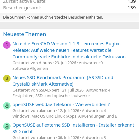
Zurzeit aktive Gäste
139
Besucher gesamt
139
Die Summen können auch versteckte Besucher enthalten.
Neueste Themen
Neu: die FreeCAD Version 1.1.3 - ein reines Bugfix-
D
Release: Auf welche neuen Features wartet die
Community: viele Einblicke in die aktuelle Diskussion
Gestartet von d-hubs
29. Juli 2026
Antworten: 0
Software Allgemein
Neues SSD Benchmark Programm (AS SSD und
S
CrystalDiskMark Alternative)
Gestartet von SSD-Expert
21. Juli 2026
Antworten: 4
Festplatten, SSDs und optische Laufwerke
openSUSE webdav Telekom - Wie verbinden ?
Gestartet von akimann
12. Juli 2026
Antworten: 4
Windows, Mac OS und Linux (Apps, Anwendungen und B
OpenSUSE auf externe SSD installieren - Installer erkennt
SSD nicht
Gestartet von akimann
06. Juli 2026
Antworten: 3