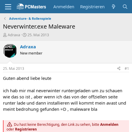
Anmelden
Registrieren
Adventure- & Rollenspiele
Neverwinter.exe Maleware
E
E
Adraxa
25. Mai 2013
r
r
s
s
Adraxa
t
t
New member
e
e
l
l
l
l
25. Mai 2013
#1
e
t
r
a
Guten abend liebe leute
m
ich hab mir mal neverwinter runtergeladen um zu schauen
wie das so ist , aber wenn ich das von der offziellen seite
runter lade und dann installieren will kommt mein avast und
meint bedrohung gefunden =D , maleware bla
Du hast keine Berechtigung, den Link zu sehen, bitte
Anmelden
oder
Registrieren