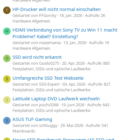
Hardware Allgemein
HP-Drucker will nicht normal einschalten
F
Gestartet von FFGorcky
18. Jan. 2026
Aufrufe: 2K
Hardware Allgemein
HDMI Verbindung von Sony TV zu Win 11 macht
M
Probleme? Kabel? Einstellung?
Gestartet von mazemania
13. Jan. 2026
Aufrufe: 1K
Hardware Allgemein
SSD wird nicht erkannt
G
Gestartet von Guido0275
20. Apr. 2026
Aufrufe: 885
Festplatten, SSDs und optische Laufwerke
Umfangreiche SSD Test Webseite
S
Gestartet von SSD-Expert
03. Apr. 2026
Aufrufe: 827
Festplatten, SSDs und optische Laufwerke
Latitude Laptop DVD Laufwerk wechseln
J
Gestartet von joschi3268
19. Juni 2026
Aufrufe: 643
Festplatten, SSDs und optische Laufwerke
ASUS TUF Gaming
S
Gestartet von schbuggy
29. Mai 2026
Aufrufe: 541
Mainboards
Neues SSD Benchmark Programm (AS SSD und