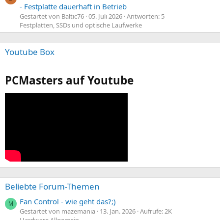
- Festplatte dauerhaft in Betrieb
Gestartet von Baltic76
05. Juli 2026
Antworten: 5
Festplatten, SSDs und optische Laufwerke
Youtube Box
PCMasters auf Youtube
Beliebte Forum-Themen
Fan Control - wie geht das?;)
M
Gestartet von mazemania
13. Jan. 2026
Aufrufe: 2K