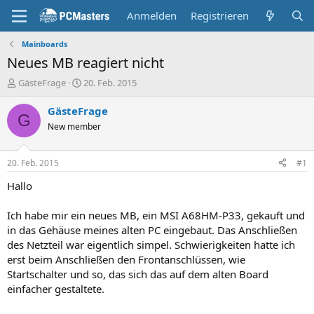
Anmelden
Registrieren
Mainboards
Neues MB reagiert nicht
E
E
GästeFrage
20. Feb. 2015
r
r
s
s
GästeFrage
G
t
t
New member
e
e
l
l
l
l
20. Feb. 2015
#1
e
t
r
a
Hallo
m
Ich habe mir ein neues MB, ein MSI A68HM-P33, gekauft und
in das Gehäuse meines alten PC eingebaut. Das Anschließen
des Netzteil war eigentlich simpel. Schwierigkeiten hatte ich
erst beim Anschließen den Frontanschlüssen, wie
Startschalter und so, das sich das auf dem alten Board
einfacher gestaltete.