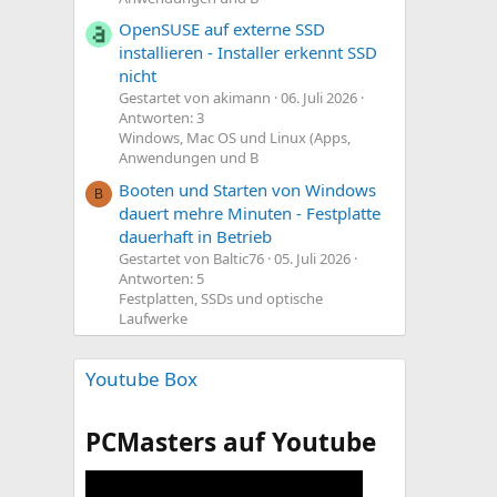
OpenSUSE auf externe SSD
installieren - Installer erkennt SSD
nicht
Gestartet von akimann
06. Juli 2026
Antworten: 3
Windows, Mac OS und Linux (Apps,
Anwendungen und B
Booten und Starten von Windows
B
dauert mehre Minuten - Festplatte
dauerhaft in Betrieb
Gestartet von Baltic76
05. Juli 2026
Antworten: 5
Festplatten, SSDs und optische
Laufwerke
Youtube Box
PCMasters auf Youtube