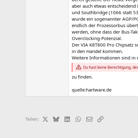
aber auch etwas entscheidend 
und Southbridge (1066 statt 
wurde ein sogenannter AGP/PCI
endlich der Prozessorbus über
werden, ohne dass der Bus-Takt
Overclocking-Potenzial.
Der VIA K8T800 Pro Chipsatz so
in den Handel kommen.
Weitere Informationen sind in 
Du hast keine Berechtigung, den
zu finden.
quelle:hartware.de
X (Twitter)
Bluesky
LinkedIn
WhatsApp
E-Mail
Link
Teilen: