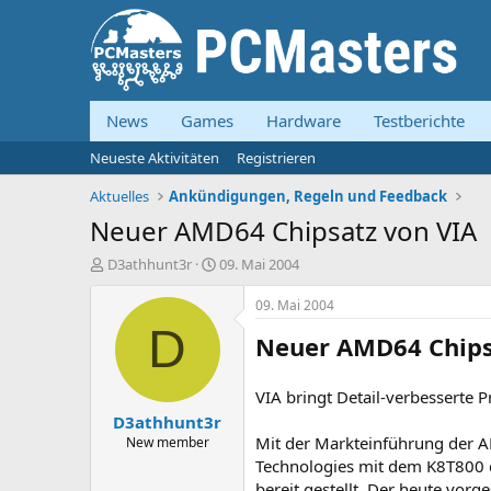
News
Games
Hardware
Testberichte
Neueste Aktivitäten
Registrieren
Aktuelles
Ankündigungen, Regeln und Feedback
Neuer AMD64 Chipsatz von VIA
E
E
D3athhunt3r
09. Mai 2004
r
r
s
s
09. Mai 2004
t
t
D
Neuer AMD64 Chips
e
e
l
l
l
l
VIA bringt Detail-verbesserte 
e
t
D3athhunt3r
r
a
m
Mit der Markteinführung der A
New member
Technologies mit dem K8T800 d
bereit gestellt. Der heute vorg