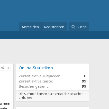
Anmelden
Registrieren
Suche
Online-Statistiken
#1
Zurzeit aktive Mitglieder
0
Zurzeit aktive Gäste
99
Besucher gesamt
99
Die Summen können auch versteckte Besucher
enthalten.
formen
enig,