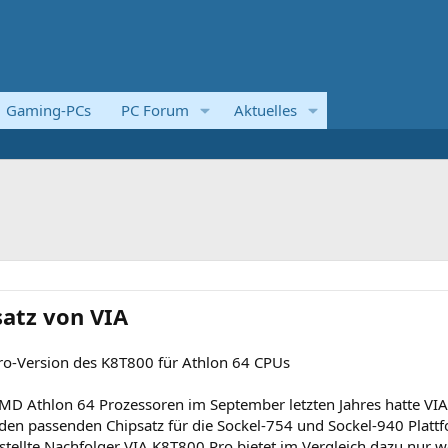
Gaming-PCs
PC Forum
Aktuelles
atz von VIA
Pro-Version des K8T800 für Athlon 64 CPUs
MD Athlon 64 Prozessoren im September letzten Jahres hatte VIA
en passenden Chipsatz für die Sockel-754 und Sockel-940 Platt
estellte Nachfolger VIA K8T800 Pro bietet im Vergleich dazu nur w