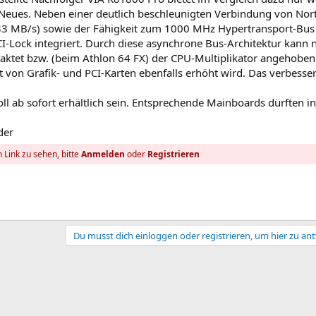
Neues. Neben einer deutlich beschleunigten Verbindung von Nor
533 MB/s) sowie der Fähigkeit zum 1000 MHz Hypertransport-Bus
-Lock integriert. Durch diese asynchrone Bus-Architektur kann 
taktet bzw. (beim Athlon 64 FX) der CPU-Multiplikator angehoben
 von Grafik- und PCI-Karten ebenfalls erhöht wird. Das verbesser
ll ab sofort erhältlich sein. Entsprechende Mainboards dürften i
der
 Link zu sehen, bitte
Anmelden
oder
Registrieren
Du musst dich einloggen oder registrieren, um hier zu an