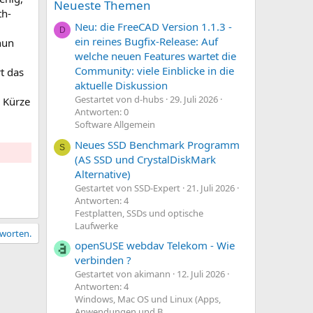
Neueste Themen
th-
Neu: die FreeCAD Version 1.1.3 -
D
ein reines Bugfix-Release: Auf
nun
welche neuen Features wartet die
Community: viele Einblicke in die
t das
aktuelle Diskussion
Gestartet von d-hubs
29. Juli 2026
n Kürze
Antworten: 0
Software Allgemein
Neues SSD Benchmark Programm
S
(AS SSD und CrystalDiskMark
Alternative)
Gestartet von SSD-Expert
21. Juli 2026
Antworten: 4
Festplatten, SSDs und optische
Laufwerke
tworten.
openSUSE webdav Telekom - Wie
verbinden ?
Gestartet von akimann
12. Juli 2026
Antworten: 4
Windows, Mac OS und Linux (Apps,
Anwendungen und B