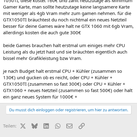
1050TI, diese kostet 160€ und zählt heutzutage als Minimum
Gamer Karte, man sollte heutzutage keine langsamere Karte
mit weniger als 4gb Vram mehr zum gamen nehmen. für die
GTX1050TI bräuchtest du noch nichtmal ein neues Netzteil
besser für deine Games wäre halt ne GTX 1060 mit 6gb Vram,
allerdings kosten die auch gute 300€
beide Games brauchen halt erstmal um einiges mehr CPU
Leistung als du jetzt hast und sie bräuchten eigentlich auch
bissel mehr Grafikleistung bzw Vram.
je nach Budget halt erstmal CPU + Kühler (zusammen so
130€) und gucken ob es reicht, oder CPU + Kühler +
GTX1050TI (zusammen so fast 300€) oder CPU + Kühler +
GTX1060 + neues Netzteil (zusammen so fast 500€) oder halt
ein ganz neues System für 1000€ +
Du musst dich einloggen oder registrieren, um hier zu antworten.
X (Twitter)
Bluesky
LinkedIn
WhatsApp
E-Mail
Link
Teilen: