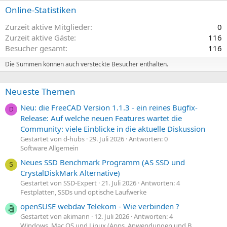
Online-Statistiken
Zurzeit aktive Mitglieder
0
Zurzeit aktive Gäste
116
Besucher gesamt
116
Die Summen können auch versteckte Besucher enthalten.
Neueste Themen
Neu: die FreeCAD Version 1.1.3 - ein reines Bugfix-
D
Release: Auf welche neuen Features wartet die
Community: viele Einblicke in die aktuelle Diskussion
Gestartet von d-hubs
29. Juli 2026
Antworten: 0
Software Allgemein
Neues SSD Benchmark Programm (AS SSD und
S
CrystalDiskMark Alternative)
Gestartet von SSD-Expert
21. Juli 2026
Antworten: 4
Festplatten, SSDs und optische Laufwerke
openSUSE webdav Telekom - Wie verbinden ?
Gestartet von akimann
12. Juli 2026
Antworten: 4
Windows, Mac OS und Linux (Apps, Anwendungen und B