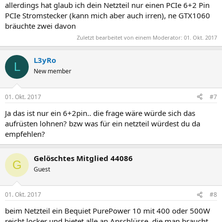
allerdings hat glaub ich dein Netzteil nur einen PCIe 6+2 Pin
PCIe Stromstecker (kann mich aber auch irren), ne GTX1060
bräuchte zwei davon
Zuletzt bearbeitet von einem Moderator:
01. Okt. 2017
L3yRo
L
New member
01. Okt. 2017
#7
Ja das ist nur ein 6+2pin.. die frage wäre würde sich das
aufrüsten lohnen? bzw was für ein netzteil würdest du da
empfehlen?
Gelöschtes Mitglied 44086
G
Guest
01. Okt. 2017
#8
beim Netzteil ein Bequiet PurePower 10 mit 400 oder 500W
reicht locker und bietet alle an Anschlüsse, die man braucht.