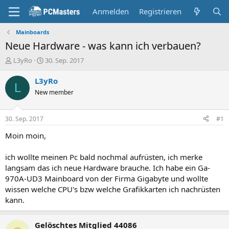
Anmelden
Registrieren
Mainboards
Neue Hardware - was kann ich verbauen?
E
E
L3yRo
30. Sep. 2017
r
r
s
s
L3yRo
L
t
t
New member
e
e
l
l
l
l
30. Sep. 2017
#1
e
t
r
a
Moin moin,
m
ich wollte meinen Pc bald nochmal aufrüsten, ich merke
langsam das ich neue Hardware brauche. Ich habe ein Ga-
970A-UD3 Mainboard von der Firma Gigabyte und wollte
wissen welche CPU's bzw welche Grafikkarten ich nachrüsten
kann.
Gelöschtes Mitglied 44086