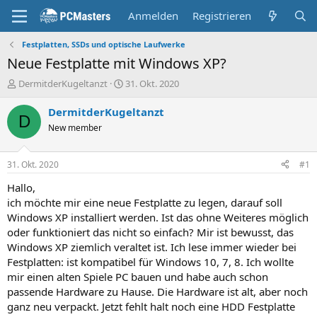
Anmelden
Registrieren
Festplatten, SSDs und optische Laufwerke
Neue Festplatte mit Windows XP?
E
E
DermitderKugeltanzt
31. Okt. 2020
r
r
s
s
DermitderKugeltanzt
D
t
t
New member
e
e
l
l
l
l
31. Okt. 2020
#1
e
t
r
a
Hallo,
m
ich möchte mir eine neue Festplatte zu legen, darauf soll
Windows XP installiert werden. Ist das ohne Weiteres möglich
oder funktioniert das nicht so einfach? Mir ist bewusst, das
Windows XP ziemlich veraltet ist. Ich lese immer wieder bei
Festplatten: ist kompatibel für Windows 10, 7, 8. Ich wollte
mir einen alten Spiele PC bauen und habe auch schon
passende Hardware zu Hause. Die Hardware ist alt, aber noch
ganz neu verpackt. Jetzt fehlt halt noch eine HDD Festplatte