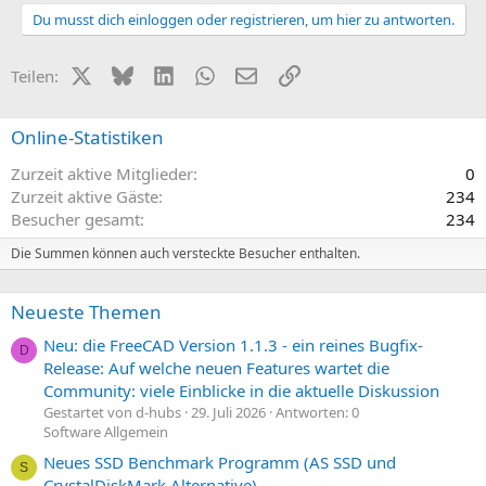
Du musst dich einloggen oder registrieren, um hier zu antworten.
X (Twitter)
Bluesky
LinkedIn
WhatsApp
E-Mail
Link
Teilen:
Online-Statistiken
Zurzeit aktive Mitglieder
0
Zurzeit aktive Gäste
234
Besucher gesamt
234
Die Summen können auch versteckte Besucher enthalten.
Neueste Themen
Neu: die FreeCAD Version 1.1.3 - ein reines Bugfix-
D
Release: Auf welche neuen Features wartet die
Community: viele Einblicke in die aktuelle Diskussion
Gestartet von d-hubs
29. Juli 2026
Antworten: 0
Software Allgemein
Neues SSD Benchmark Programm (AS SSD und
S
CrystalDiskMark Alternative)