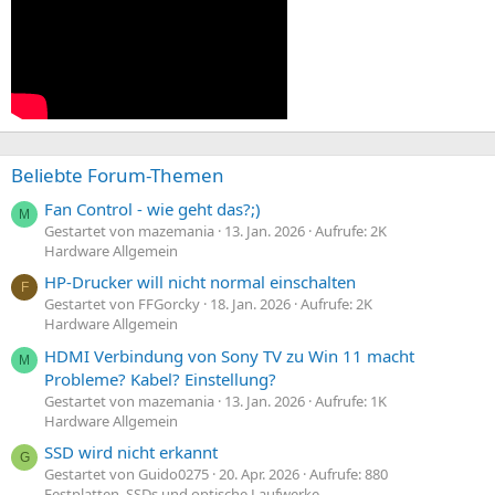
Beliebte Forum-Themen
Fan Control - wie geht das?;)
M
Gestartet von mazemania
13. Jan. 2026
Aufrufe: 2K
Hardware Allgemein
HP-Drucker will nicht normal einschalten
F
Gestartet von FFGorcky
18. Jan. 2026
Aufrufe: 2K
Hardware Allgemein
HDMI Verbindung von Sony TV zu Win 11 macht
M
Probleme? Kabel? Einstellung?
Gestartet von mazemania
13. Jan. 2026
Aufrufe: 1K
Hardware Allgemein
SSD wird nicht erkannt
G
Gestartet von Guido0275
20. Apr. 2026
Aufrufe: 880
Festplatten, SSDs und optische Laufwerke