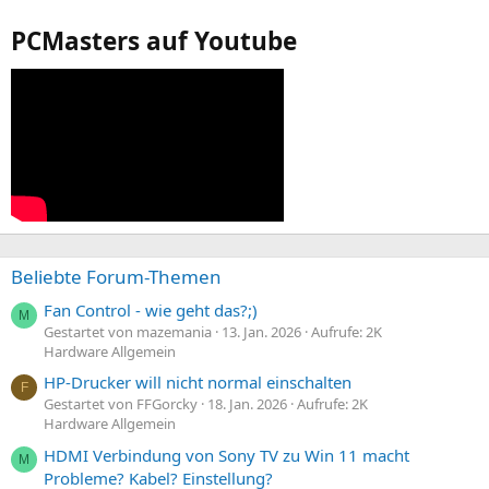
PCMasters auf Youtube
Beliebte Forum-Themen
Fan Control - wie geht das?;)
M
Gestartet von mazemania
13. Jan. 2026
Aufrufe: 2K
Hardware Allgemein
HP-Drucker will nicht normal einschalten
F
Gestartet von FFGorcky
18. Jan. 2026
Aufrufe: 2K
Hardware Allgemein
HDMI Verbindung von Sony TV zu Win 11 macht
M
Probleme? Kabel? Einstellung?