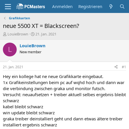
Anmelden
Registrieren
Grafikkarten
neue 5500 XT = Blackscreen?
E
E
LouieBrown
21. Jan. 2021
r
r
s
s
LouieBrown
L
t
t
New member
e
e
l
l
l
l
21. Jan. 2021
#1
e
t
r
a
Hey ein kollege hat ne neue Grafikkarte eingebaut.
m
1x Grafikeinstellungen beim pc auf wqhd hoch und dann war
die verbindung zwischen graka und monitor futsch.
Versucht: neuaufsetzen + treiber aktuell selbes ergebnis bleibt
schwarz
kabel bleibt schwarz
win update bleibt schwarz
graka treiber deinstalliert geht und dann etwas ältere treiber
installiert ergebnis schwarz