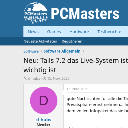
News
Games
Hardware
Testberichte
Neueste Aktivitäten
Registrieren
Software
Software Allgemein
Neu: Tails 7.2 das Live-System i
wichtig ist
E
E
d-hubs
15. Nov. 2025
r
r
s
s
15. Nov. 2025
t
t
D
gute Nachrichten für alle die Ta
e
e
l
l
Privatsphäre ernst nehmen... hi
l
l
dem vollen Infopaket das sie b
e
t
d-hubs
r
a
m
Member