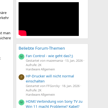
häre
erkehr
sst man
sichere
Beliebte Forum-Themen
Fan Control - wie geht das?;)
M
:
Gestartet von mazemania
13. Jan. 2026
Aufrufe: 2K
Hardware Allgemein
HP-Drucker will nicht normal
F
einschalten
Gestartet von FFGorcky
18. Jan. 2026
Aufrufe: 2K
Hardware Allgemein
HDMI Verbindung von Sony TV zu
M
Win 11 macht Probleme? Kabel?