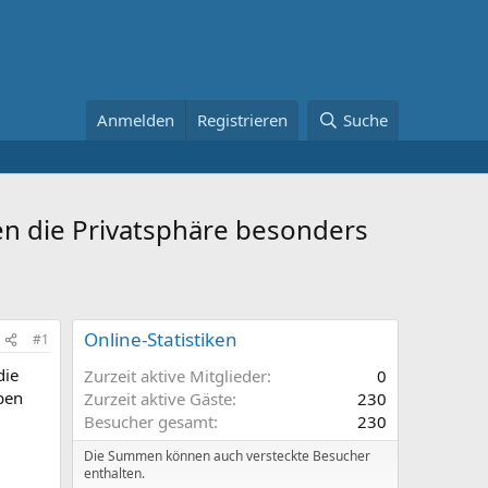
Anmelden
Registrieren
Suche
enen die Privatsphäre besonders
Online-Statistiken
#1
die
Zurzeit aktive Mitglieder
0
ben
Zurzeit aktive Gäste
230
Besucher gesamt
230
Die Summen können auch versteckte Besucher
enthalten.