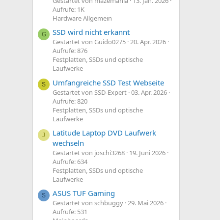
Gestartet von mazemania
13. Jan. 2026
Aufrufe: 1K
Hardware Allgemein
SSD wird nicht erkannt
G
Gestartet von Guido0275
20. Apr. 2026
Aufrufe: 876
Festplatten, SSDs und optische
Laufwerke
Umfangreiche SSD Test Webseite
S
Gestartet von SSD-Expert
03. Apr. 2026
Aufrufe: 820
Festplatten, SSDs und optische
Laufwerke
Latitude Laptop DVD Laufwerk
J
wechseln
Gestartet von joschi3268
19. Juni 2026
Aufrufe: 634
Festplatten, SSDs und optische
Laufwerke
ASUS TUF Gaming
S
Gestartet von schbuggy
29. Mai 2026
Aufrufe: 531