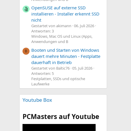
S
m
t
m
OpenSUSE auf externe SSD
i
installieren - Installer erkennt SSD
e
nicht
m
Gestartet von akimann
06. Juli 2026
m
Antworten: 3
e
Windows, Mac OS und Linux (Apps,
Anwendungen und B
Booten und Starten von Windows
B
dauert mehre Minuten - Festplatte
dauerhaft in Betrieb
Gestartet von Baltic76
05. Juli 2026
Antworten: 5
Festplatten, SSDs und optische
Laufwerke
Youtube Box
PCMasters auf Youtube