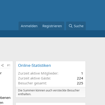
Anmelden
Registrieren
Suche
Online-Statistiken
#1
r
Zurzeit aktive Mitglieder
1
Zurzeit aktive Gäste
224
Besucher gesamt
225
Die Summen können auch versteckte Besucher
enthalten.
gebenen
en