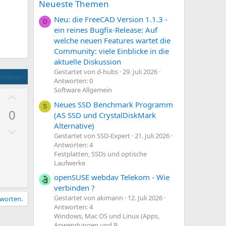
Neueste Themen
Neu: die FreeCAD Version 1.1.3 -
D
ein reines Bugfix-Release: Auf
welche neuen Features wartet die
Community: viele Einblicke in die
aktuelle Diskussion
Gestartet von d-hubs
29. Juli 2026
rtieren
Antworten: 0
Software Allgemein
P
Neues SSD Benchmark Programm
o
S
0
(AS SSD und CrystalDiskMark
s
Alternative)
N
i
Gestartet von SSD-Expert
21. Juli 2026
e
t
Antworten: 4
g
i
Festplatten, SSDs und optische
Laufwerke
a
v
t
openSUSE webdav Telekom - Wie
e
verbinden ?
i
S
Gestartet von akimann
12. Juli 2026
tworten.
v
t
Antworten: 4
e
i
Windows, Mac OS und Linux (Apps,
Anwendungen und B