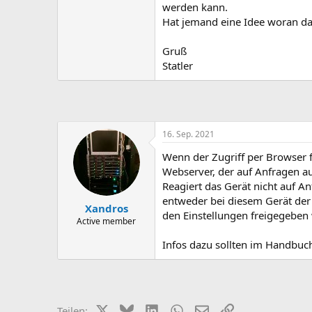
werden kann.
Hat jemand eine Idee woran da
Gruß
Statler
16. Sep. 2021
Wenn der Zugriff per Browser f
Webserver, der auf Anfragen a
Reagiert das Gerät nicht auf An
entweder bei diesem Gerät der 
Xandros
den Einstellungen freigegeben 
Active member
Infos dazu sollten im Handbuch
X (Twitter)
Bluesky
LinkedIn
WhatsApp
E-Mail
Link
Teilen: