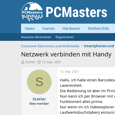
News
Games
Hardware
Testberichte
Neueste Aktivitäten
Registrieren
Consumer Electronics und Multimedia
Smartphones und 
Netzwerk verbinden mit Handy
E
E
Statler
15. Sep. 2021
r
r
s
s
15. Sep. 2021
t
t
S
Hallo, ich habe einen Barcodes
e
e
l
l
Lasereinheit.
l
l
Die Bedienung ist aber im Pri
e
t
Nun kann ich per Browser mit 
Statler
r
a
Funktioniert alles prima.
m
New member
Nur wenn im ich Dateiexplorer
Laufwerksbuchstaben) einzuric