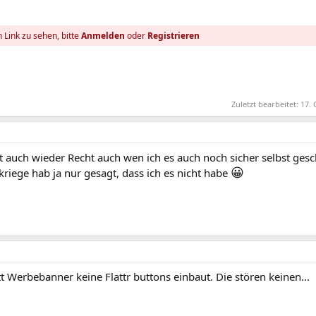
 Link zu sehen, bitte
Anmelden
oder
Registrieren
Zuletzt bearbeitet:
17. 
t auch wieder Recht auch wen ich es auch noch sicher selbst gesc
😀
kriege hab ja nur gesagt, dass ich es nicht habe
 Werbebanner keine Flattr buttons einbaut. Die stören keinen...