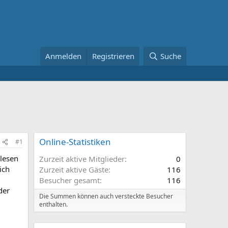
Anmelden
Registrieren
Suche
Online-Statistiken
#1
lesen
Zurzeit aktive Mitglieder
0
ich
Zurzeit aktive Gäste
116
Besucher gesamt
116
der
Die Summen können auch versteckte Besucher
enthalten.