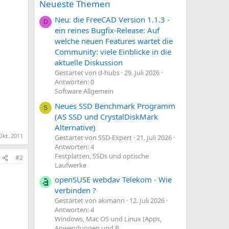
Neueste Themen
Neu: die FreeCAD Version 1.1.3 -
D
ein reines Bugfix-Release: Auf
welche neuen Features wartet die
Community: viele Einblicke in die
aktuelle Diskussion
Gestartet von d-hubs
29. Juli 2026
Antworten: 0
Software Allgemein
Neues SSD Benchmark Programm
S
(AS SSD und CrystalDiskMark
Alternative)
Okt. 2011
Gestartet von SSD-Expert
21. Juli 2026
Antworten: 4
Festplatten, SSDs und optische
#2
Laufwerke
openSUSE webdav Telekom - Wie
verbinden ?
Gestartet von akimann
12. Juli 2026
Antworten: 4
Windows, Mac OS und Linux (Apps,
Anwendungen und B