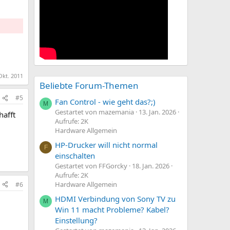
Okt. 2011
Beliebte Forum-Themen
#5
Fan Control - wie geht das?;)
M
Gestartet von mazemania
13. Jan. 2026
hafft
Aufrufe: 2K
Hardware Allgemein
HP-Drucker will nicht normal
F
einschalten
Gestartet von FFGorcky
18. Jan. 2026
Aufrufe: 2K
Hardware Allgemein
#6
HDMI Verbindung von Sony TV zu
M
Win 11 macht Probleme? Kabel?
Einstellung?