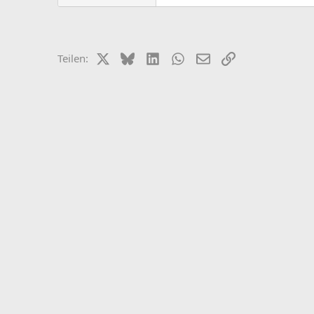
X (Twitter)
Bluesky
LinkedIn
WhatsApp
E-Mail
Link
Teilen: