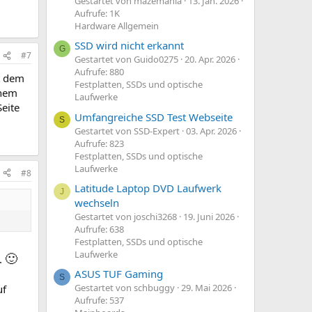
Gestartet von mazemania
13. Jan. 2026
Aufrufe: 1K
Hardware Allgemein
SSD wird nicht erkannt
G
#7
Gestartet von Guido0275
20. Apr. 2026
Aufrufe: 880
t dem
Festplatten, SSDs und optische
inem
Laufwerke
eite
Umfangreiche SSD Test Webseite
S
Gestartet von SSD-Expert
03. Apr. 2026
Aufrufe: 823
Festplatten, SSDs und optische
Laufwerke
#8
Latitude Laptop DVD Laufwerk
J
wechseln
Gestartet von joschi3268
19. Juni 2026
Aufrufe: 638
Festplatten, SSDs und optische
Laufwerke
🙂
.
ASUS TUF Gaming
S
Gestartet von schbuggy
29. Mai 2026
uf
Aufrufe: 537