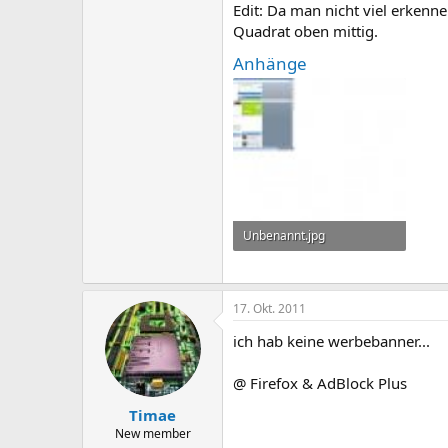
Edit: Da man nicht viel erken
Quadrat oben mittig.
Anhänge
Unbenannt.jpg
7,3 KB · Aufrufe: 3.596
17. Okt. 2011
ich hab keine werbebanner...
@ Firefox & AdBlock Plus
Timae
New member