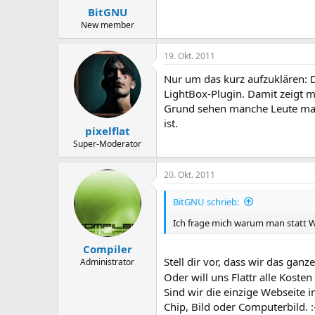
BitGNU
New member
19. Okt. 2011
Nur um das kurz aufzuklären: 
LightBox-Plugin. Damit zeigt 
Grund sehen manche Leute manc
ist.
pixelflat
Super-Moderator
20. Okt. 2011
BitGNU schrieb:
Ich frage mich warum man statt We
Compiler
Stell dir vor, dass wir das ga
Administrator
Oder will uns Flattr alle Kos
Sind wir die einzige Webseite i
Chip, Bild oder Computerbild. 