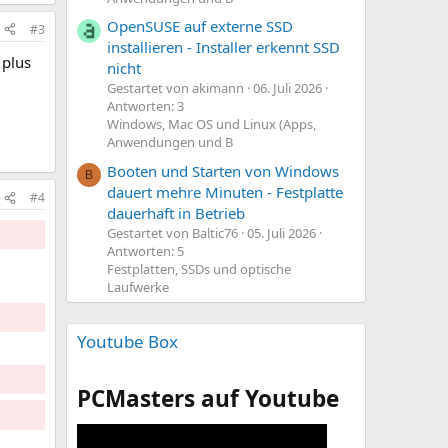
OpenSUSE auf externe SSD
#3
installieren - Installer erkennt SSD
 plus
nicht
Gestartet von akimann
06. Juli 2026
Antworten: 3
Windows, Mac OS und Linux (Apps,
Anwendungen und B
Booten und Starten von Windows
B
dauert mehre Minuten - Festplatte
#4
dauerhaft in Betrieb
Gestartet von Baltic76
05. Juli 2026
Antworten: 5
Festplatten, SSDs und optische
Laufwerke
Youtube Box
PCMasters auf Youtube