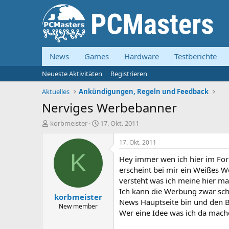
News
Games
Hardware
Testberichte
Neueste Aktivitäten
Registrieren
Aktuelles
Ankündigungen, Regeln und Feedback
Nerviges Werbebanner
E
E
korbmeister
17. Okt. 2011
r
r
s
s
17. Okt. 2011
t
t
K
Hey immer wen ich hier im Fo
e
e
l
l
erscheint bei mir ein Weißes We
l
l
versteht was ich meine hier mal
e
t
Ich kann die Werbung zwar schl
korbmeister
r
a
News Hauptseite bin und den Be
m
New member
Wer eine Idee was ich da mac