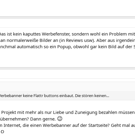
Das ist kein kaputtes Werbefenster, sondern wohl ein Problem mi
man normalerweiße Bilder an (in Reviews usw). Aber aus irgende
hmal automatisch so ein Popup, obwohl gar kein Bild auf der S
rbebanner keine Flattr buttons einbaut. Die stören keinen...
nze Projekt mit mehr als nur Liebe und Zuneigung bezahlen müssen
😉
ten übernehmen? Dann gerne.
m Internet, die einen Werbebanner auf der Startseite? Geht mal a
:-D