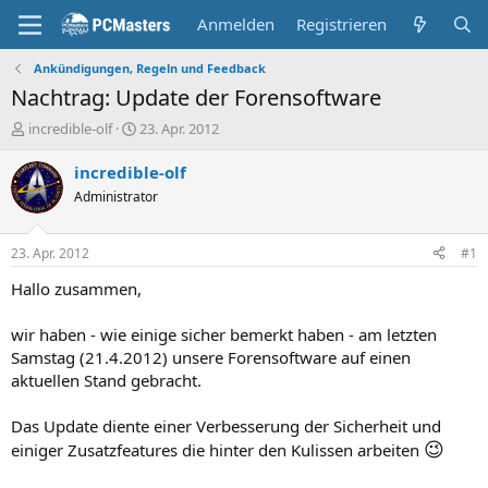
Anmelden
Registrieren
Ankündigungen, Regeln und Feedback
Nachtrag: Update der Forensoftware
E
E
incredible-olf
23. Apr. 2012
r
r
s
s
incredible-olf
t
t
Administrator
e
e
l
l
l
l
23. Apr. 2012
#1
e
t
r
a
Hallo zusammen,
m
wir haben - wie einige sicher bemerkt haben - am letzten
Samstag (21.4.2012) unsere Forensoftware auf einen
aktuellen Stand gebracht.
Das Update diente einer Verbesserung der Sicherheit und
😉
einiger Zusatzfeatures die hinter den Kulissen arbeiten