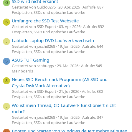
SSD wird nicht erkannt
G
Gestartet von Guido0275
20. Apr. 2026
Aufrufe: 887
Festplatten, SSDs und optische Laufwerke
Umfangreiche SSD Test Webseite
S
Gestartet von SSD-Expert
03. Apr. 2026
Aufrufe: 832
Festplatten, SSDs und optische Laufwerke
Latitude Laptop DVD Laufwerk wechseln
J
Gestartet von joschi3268
19. Juni 2026
Aufrufe: 644
Festplatten, SSDs und optische Laufwerke
ASUS TUF Gaming
S
Gestartet von schbuggy
29. Mai 2026
Aufrufe: 545
Mainboards
Neues SSD Benchmark Programm (AS SSD und
S
CrystalDiskMark Alternative)
Gestartet von SSD-Expert
21. Juli 2026
Aufrufe: 380
Festplatten, SSDs und optische Laufwerke
Wo ist mein Thread, CD Laufwerk funktioniert nicht
J
mehr?
Gestartet von joschi3268
19. Juni 2026
Aufrufe: 347
Festplatten, SSDs und optische Laufwerke
Booten und Starten von Windows dauert mehre Minuten