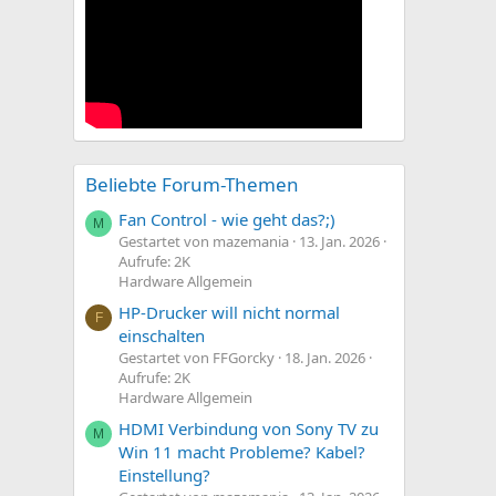
Beliebte Forum-Themen
Fan Control - wie geht das?;)
M
Gestartet von mazemania
13. Jan. 2026
Aufrufe: 2K
Hardware Allgemein
HP-Drucker will nicht normal
F
einschalten
Gestartet von FFGorcky
18. Jan. 2026
Aufrufe: 2K
Hardware Allgemein
HDMI Verbindung von Sony TV zu
M
Win 11 macht Probleme? Kabel?
Einstellung?