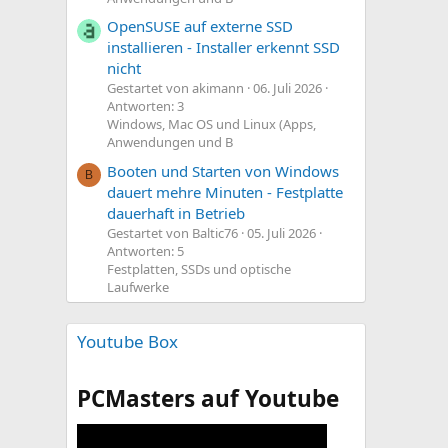
OpenSUSE auf externe SSD
installieren - Installer erkennt SSD
nicht
Gestartet von akimann
06. Juli 2026
Antworten: 3
Windows, Mac OS und Linux (Apps,
Anwendungen und B
Booten und Starten von Windows
B
dauert mehre Minuten - Festplatte
dauerhaft in Betrieb
Gestartet von Baltic76
05. Juli 2026
Antworten: 5
Festplatten, SSDs und optische
Laufwerke
Youtube Box
PCMasters auf Youtube