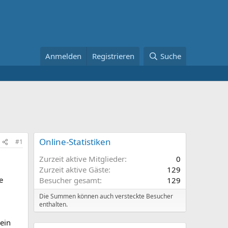
Anmelden
Registrieren
Suche
Online-Statistiken
#1
Zurzeit aktive Mitglieder
0
Zurzeit aktive Gäste
129
e
Besucher gesamt
129
Die Summen können auch versteckte Besucher
enthalten.
ein