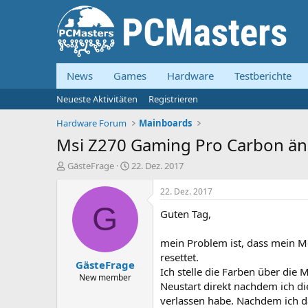
News
Games
Hardware
Testberichte
Neueste Aktivitäten
Registrieren
Hardware Forum
Mainboards
Msi Z270 Gaming Pro Carbon än
E
E
GästeFrage
22. Dez. 2017
r
r
s
s
22. Dez. 2017
t
t
G
Guten Tag,
e
e
l
l
l
l
mein Problem ist, dass mein 
e
t
resettet.
GästeFrage
r
a
Ich stelle die Farben über die
m
New member
Neustart direkt nachdem ich di
verlassen habe. Nachdem ich d