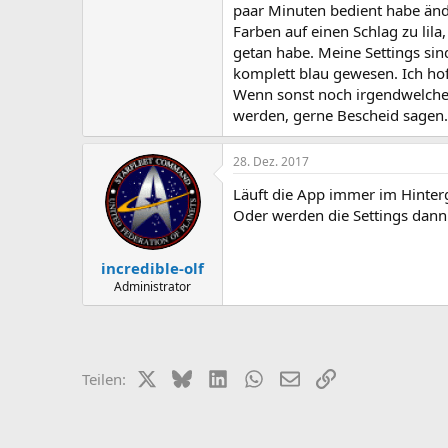
paar Minuten bedient habe änd
Farben auf einen Schlag zu lila
getan habe. Meine Settings sin
komplett blau gewesen. Ich hof
Wenn sonst noch irgendwelche 
werden, gerne Bescheid sagen.
28. Dez. 2017
Läuft die App immer im Hinter
Oder werden die Settings dann 
incredible-olf
Administrator
X (Twitter)
Bluesky
LinkedIn
WhatsApp
E-Mail
Link
Teilen: