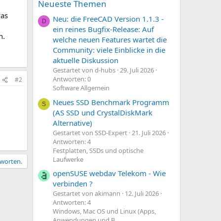
Neueste Themen
was
Neu: die FreeCAD Version 1.1.3 -
D
ein reines Bugfix-Release: Auf
n.
welche neuen Features wartet die
Community: viele Einblicke in die
aktuelle Diskussion
Gestartet von d-hubs
29. Juli 2026
Antworten: 0
#2
Software Allgemein
Neues SSD Benchmark Programm
S
(AS SSD und CrystalDiskMark
Alternative)
Gestartet von SSD-Expert
21. Juli 2026
Antworten: 4
Festplatten, SSDs und optische
Laufwerke
tworten.
openSUSE webdav Telekom - Wie
verbinden ?
Gestartet von akimann
12. Juli 2026
Antworten: 4
Windows, Mac OS und Linux (Apps,
Anwendungen und B