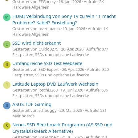
Gestartet von FFGorcky
18. Jan. 2026
Aufrufe: 2K
Hardware Allgemein
HDMI Verbindung von Sony TV zu Win 11 macht
M
Probleme? Kabel? Einstellung?
Gestartet von mazemania
13. Jan. 2026
Aufrufe: 1K
Hardware Allgemein
SSD wird nicht erkannt
G
Gestartet von Guido0275
20. Apr. 2026
Aufrufe: 877
Festplatten, SSDs und optische Laufwerke
Umfangreiche SSD Test Webseite
S
Gestartet von SSD-Expert
03. Apr. 2026
Aufrufe: 820
Festplatten, SSDs und optische Laufwerke
Latitude Laptop DVD Laufwerk wechseln
J
Gestartet von joschi3268
19. Juni 2026
Aufrufe: 636
Festplatten, SSDs und optische Laufwerke
ASUS TUF Gaming
S
Gestartet von schbuggy
29. Mai 2026
Aufrufe: 531
Mainboards
Neues SSD Benchmark Programm (AS SSD und
S
CrystalDiskMark Alternative)
Gestartet von SSD-Expert
21. Juli 2026
Aufrufe: 351