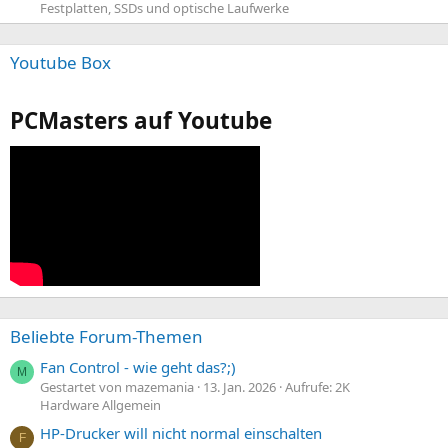
Festplatten, SSDs und optische Laufwerke
Youtube Box
PCMasters auf Youtube
Beliebte Forum-Themen
Fan Control - wie geht das?;)
M
Gestartet von mazemania
13. Jan. 2026
Aufrufe: 2K
Hardware Allgemein
HP-Drucker will nicht normal einschalten
F