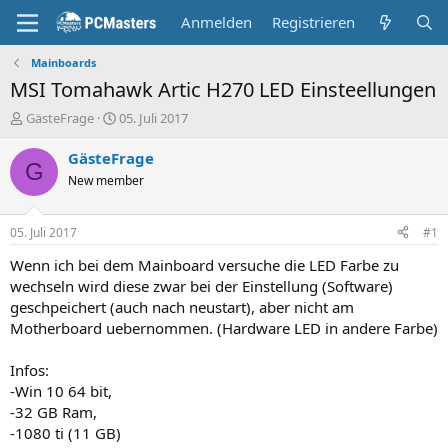
Anmelden
Registrieren
Mainboards
MSI Tomahawk Artic H270 LED Einsteellungen
E
E
GästeFrage
05. Juli 2017
r
r
s
s
GästeFrage
G
t
t
New member
e
e
l
l
l
l
05. Juli 2017
#1
e
t
r
a
Wenn ich bei dem Mainboard versuche die LED Farbe zu
m
wechseln wird diese zwar bei der Einstellung (Software)
geschpeichert (auch nach neustart), aber nicht am
Motherboard uebernommen. (Hardware LED in andere Farbe)
Infos:
-Win 10 64 bit,
-32 GB Ram,
-1080 ti (11 GB)