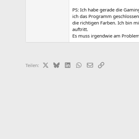
PS: Ich habe gerade die Gaming
ich das Programm geschlossen 
die richtigen Farben. Ich bin m
auftritt.
Es muss irgendwie am Problem l
X (Twitter)
Bluesky
LinkedIn
WhatsApp
E-Mail
Link
Teilen: