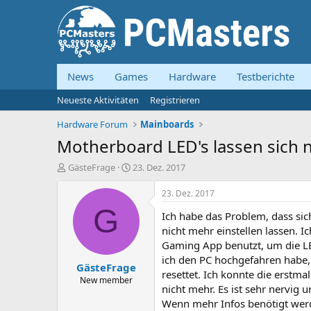
News
Games
Hardware
Testberichte
Neueste Aktivitäten
Registrieren
Hardware Forum
Mainboards
Motherboard LED's lassen sich 
E
E
GästeFrage
23. Dez. 2017
r
r
s
s
23. Dez. 2017
t
t
G
Ich habe das Problem, dass s
e
e
l
l
nicht mehr einstellen lassen. I
l
l
Gaming App benutzt, um die LED'
e
t
ich den PC hochgefahren habe, 
GästeFrage
r
a
resettet. Ich konnte die erstma
m
New member
nicht mehr. Es ist sehr nervig 
Wenn mehr Infos benötigt werd