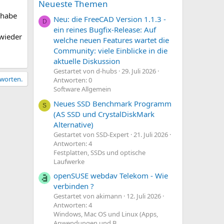
Neueste Themen
 habe
Neu: die FreeCAD Version 1.1.3 -
D
ein reines Bugfix-Release: Auf
 wieder
welche neuen Features wartet die
Community: viele Einblicke in die
aktuelle Diskussion
Gestartet von d-hubs
29. Juli 2026
tworten.
Antworten: 0
Software Allgemein
Neues SSD Benchmark Programm
S
(AS SSD und CrystalDiskMark
Alternative)
Gestartet von SSD-Expert
21. Juli 2026
Antworten: 4
Festplatten, SSDs und optische
Laufwerke
openSUSE webdav Telekom - Wie
verbinden ?
Gestartet von akimann
12. Juli 2026
Antworten: 4
Windows, Mac OS und Linux (Apps,
Anwendungen und B