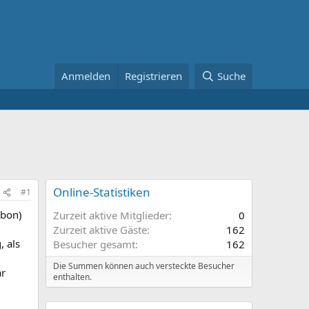
Anmelden
Registrieren
Suche
Online-Statistiken
#1
rbon)
Zurzeit aktive Mitglieder
0
Zurzeit aktive Gäste
162
, als
Besucher gesamt
162
Die Summen können auch versteckte Besucher
ar
enthalten.