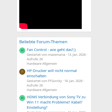
Beliebte Forum-Themen
Fan Control - wie geht das?;)
M
Gestartet von mazemania
13. Jan. 2026
Aufrufe: 2K
Hardware Allgemein
HP-Drucker will nicht normal
F
einschalten
Gestartet von FFGorcky
18. Jan. 2026
Aufrufe: 2K
Hardware Allgemein
HDMI Verbindung von Sony TV zu
M
Win 11 macht Probleme? Kabel?
Einstellung?