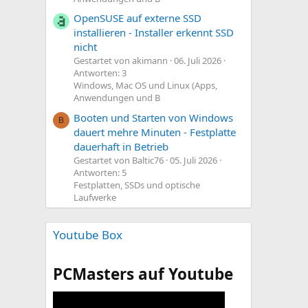
OpenSUSE auf externe SSD
installieren - Installer erkennt SSD
nicht
Gestartet von akimann
06. Juli 2026
Antworten: 3
Windows, Mac OS und Linux (Apps,
Anwendungen und B
Booten und Starten von Windows
B
dauert mehre Minuten - Festplatte
dauerhaft in Betrieb
Gestartet von Baltic76
05. Juli 2026
Antworten: 5
Festplatten, SSDs und optische
Laufwerke
Youtube Box
PCMasters auf Youtube