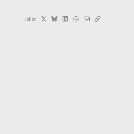
X (Twitter)
Bluesky
LinkedIn
WhatsApp
E-Mail
Link
Teilen: