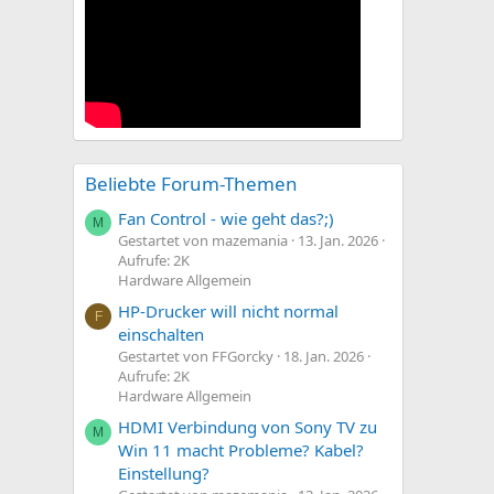
Beliebte Forum-Themen
Fan Control - wie geht das?;)
M
Gestartet von mazemania
13. Jan. 2026
Aufrufe: 2K
Hardware Allgemein
HP-Drucker will nicht normal
F
einschalten
Gestartet von FFGorcky
18. Jan. 2026
Aufrufe: 2K
Hardware Allgemein
HDMI Verbindung von Sony TV zu
M
Win 11 macht Probleme? Kabel?
Einstellung?