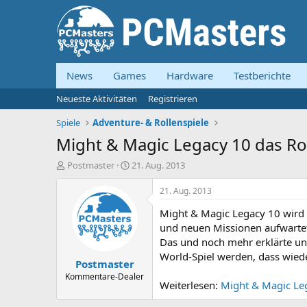
News
Games
Hardware
Testberichte
Neueste Aktivitäten
Registrieren
Spiele
Adventure- & Rollenspiele
Might & Magic Legacy 10 das Ro
E
E
Postmaster
21. Aug. 2013
r
r
s
s
21. Aug. 2013
t
t
Might & Magic Legacy 10 wird n
e
e
l
l
und neuen Missionen aufwartet,
l
l
Das und noch mehr erklärte un
e
t
World-Spiel werden, dass wiede
Postmaster
r
a
m
Kommentare-Dealer
Weiterlesen:
Might & Magic Leg