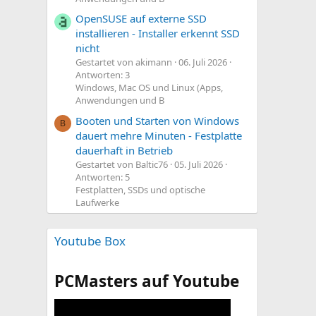
OpenSUSE auf externe SSD
installieren - Installer erkennt SSD
nicht
Gestartet von akimann
06. Juli 2026
Antworten: 3
Windows, Mac OS und Linux (Apps,
Anwendungen und B
Booten und Starten von Windows
B
dauert mehre Minuten - Festplatte
dauerhaft in Betrieb
Gestartet von Baltic76
05. Juli 2026
Antworten: 5
Festplatten, SSDs und optische
Laufwerke
Youtube Box
PCMasters auf Youtube