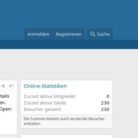
Anmelden
Registrieren
Suche
Online-Statistiken
#1
tails
Zurzeit aktive Mitglieder
0
en.
Zurzeit aktive Gäste
230
 Open-
Besucher gesamt
230
Die Summen können auch versteckte Besucher
enthalten.