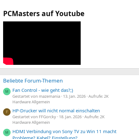
PCMasters auf Youtube
Beliebte Forum-Themen
Fan Control - wie geht das?;)
M
Gestartet von mazemania
13. Jan. 2026
Aufrufe: 2K
Hardware Allgemein
HP-Drucker will nicht normal einschalten
F
Gestartet von FFGorcky
18. Jan. 2026
Aufrufe: 2K
Hardware Allgemein
HDMI Verbindung von Sony TV zu Win 11 macht
M
Probleme? Kabel? Einstellung?