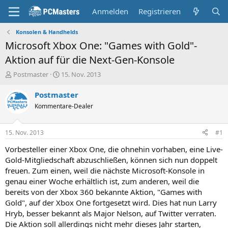
Anmelden
Registrieren
Konsolen & Handhelds
Microsoft Xbox One: "Games with Gold"-
Aktion auf für die Next-Gen-Konsole
E
E
Postmaster
15. Nov. 2013
r
r
s
s
Postmaster
t
t
Kommentare-Dealer
e
e
l
l
l
l
15. Nov. 2013
#1
e
t
r
a
Vorbesteller einer Xbox One, die ohnehin vorhaben, eine Live-
m
Gold-Mitgliedschaft abzuschließen, können sich nun doppelt
freuen. Zum einen, weil die nächste Microsoft-Konsole in
genau einer Woche erhältlich ist, zum anderen, weil die
bereits von der Xbox 360 bekannte Aktion, "Games with
Gold", auf der Xbox One fortgesetzt wird. Dies hat nun Larry
Hryb, besser bekannt als Major Nelson, auf Twitter verraten.
Die Aktion soll allerdings nicht mehr dieses Jahr starten,