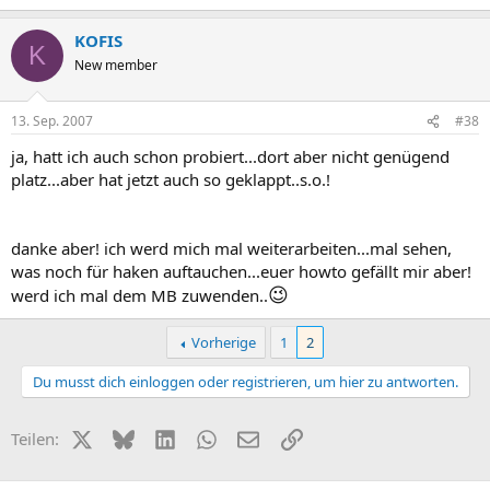
KOFIS
K
New member
13. Sep. 2007
#38
ja, hatt ich auch schon probiert...dort aber nicht genügend
platz...aber hat jetzt auch so geklappt..s.o.!
danke aber! ich werd mich mal weiterarbeiten...mal sehen,
was noch für haken auftauchen...euer howto gefällt mir aber!
😉
werd ich mal dem MB zuwenden..
Vorherige
1
2
Du musst dich einloggen oder registrieren, um hier zu antworten.
X (Twitter)
Bluesky
LinkedIn
WhatsApp
E-Mail
Link
Teilen: