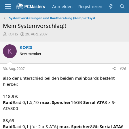
Anmelden
Registrieren
Systemvorstellungen und Kaufberatung (Komplettsyst
Mein Systemvorschlag!!
E
E
KOFIS
29. Aug. 2007
r
r
s
s
KOFIS
t
t
K
New member
e
e
l
l
l
l
30. Aug. 2007
#26
e
t
r
a
also der unterschied bei den beiden mainboards besteht
m
hierbei:​
118,99:
Raid
Raid 0,1,5,10
max. Speicher
16GB
Serial ATA
8 x S-
ATA300​
88,69:
Raid
Raid 0,1 (für 2 x S-ATA)
max. Speicher
8Gb
Serial ATA
6