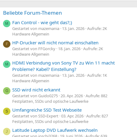
Beliebte Forum-Themen
Fan Control - wie geht das?;)
M
Gestartet von mazemania
13. Jan. 2026
Aufrufe: 2K
Hardware Allgemein
HP-Drucker will nicht normal einschalten
F
Gestartet von FFGorcky
18. Jan. 2026
Aufrufe: 2K
Hardware Allgemein
HDMI Verbindung von Sony TV zu Win 11 macht
M
Probleme? Kabel? Einstellung?
Gestartet von mazemania
13. Jan. 2026
Aufrufe: 1K
Hardware Allgemein
SSD wird nicht erkannt
G
Gestartet von Guido0275
20. Apr. 2026
Aufrufe: 882
Festplatten, SSDs und optische Laufwerke
Umfangreiche SSD Test Webseite
S
Gestartet von SSD-Expert
03. Apr. 2026
Aufrufe: 827
Festplatten, SSDs und optische Laufwerke
Latitude Laptop DVD Laufwerk wechseln
J
Gestartet von joschi3268
19. Juni 2026
Aufrufe: 639