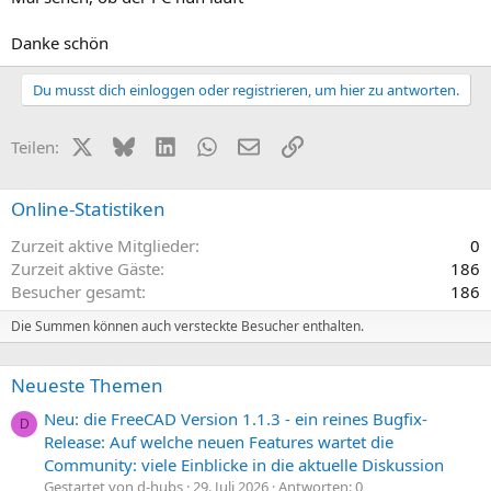
Danke schön
Du musst dich einloggen oder registrieren, um hier zu antworten.
X (Twitter)
Bluesky
LinkedIn
WhatsApp
E-Mail
Link
Teilen:
Online-Statistiken
Zurzeit aktive Mitglieder
0
Zurzeit aktive Gäste
186
Besucher gesamt
186
Die Summen können auch versteckte Besucher enthalten.
Neueste Themen
Neu: die FreeCAD Version 1.1.3 - ein reines Bugfix-
D
Release: Auf welche neuen Features wartet die
Community: viele Einblicke in die aktuelle Diskussion
Gestartet von d-hubs
29. Juli 2026
Antworten: 0