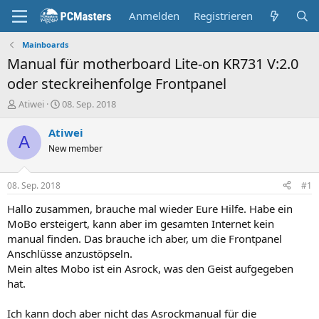
Anmelden
Registrieren
Mainboards
Manual für motherboard Lite-on KR731 V:2.0
oder steckreihenfolge Frontpanel
E
E
Atiwei
08. Sep. 2018
r
r
s
s
Atiwei
A
t
t
New member
e
e
l
l
l
l
08. Sep. 2018
#1
e
t
r
a
Hallo zusammen, brauche mal wieder Eure Hilfe. Habe ein
m
MoBo ersteigert, kann aber im gesamten Internet kein
manual finden. Das brauche ich aber, um die Frontpanel
Anschlüsse anzustöpseln.
Mein altes Mobo ist ein Asrock, was den Geist aufgegeben
hat.
Ich kann doch aber nicht das Asrockmanual für die